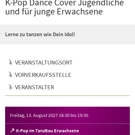
K-Pop Dance Cover Jugendliche
und für junge Erwachsene
Lerne zu tanzen wie Dein Idol!
VERANSTALTUNGSORT
VORVERKAUFSSTELLE
VERANSTALTER
Veranstaltungsinformationen
Freitag, 13. August 2027
18:30
bis
19:30
(Öffnet
K-Pop im TanzBau Erwachsene