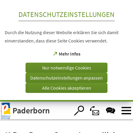
Inhalt anspringen
DATENSCHUTZEINSTELLUNGEN
Durch die Nutzung dieser Website erklären Sie sich damit
einverstanden, dass diese Seite Cookies verwendet.
(Öffnet
Mehr Infos
in
einem
Nur notwendige Cookies
neuen
Tab)
Datenschutzeinstellungen anpassen
Alle Cookies akzeptieren
Visuelle
Paderborn
Assistenzsoftware
öffnen.