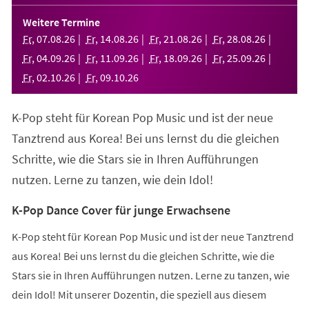
in
einem
Weitere Termine
neuen
Fr
,
07
.
08
.
26
Fr
,
14
.
08
.
26
Fr
,
21
.
08
.
26
Fr
,
28
.
08
.
26
Tab)
Fr
,
04
.
09
.
26
Fr
,
11
.
09
.
26
Fr
,
18
.
09
.
26
Fr
,
25
.
09
.
26
Fr
,
02
.
10
.
26
Fr
,
09
.
10
.
26
K-Pop steht für Korean Pop Music und ist der neue
Tanztrend aus Korea! Bei uns lernst du die gleichen
Schritte, wie die Stars sie in Ihren Aufführungen
nutzen. Lerne zu tanzen, wie dein Idol!
K-Pop Dance Cover für junge Erwachsene
K-Pop steht für Korean Pop Music und ist der neue Tanztrend
aus Korea! Bei uns lernst du die gleichen Schritte, wie die
Stars sie in Ihren Aufführungen nutzen. Lerne zu tanzen, wie
dein Idol! Mit unserer Dozentin, die speziell aus diesem