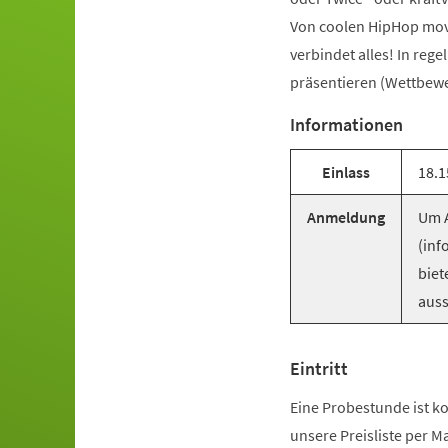
Von coolen HipHop mov
verbindet alles! In reg
präsentieren (Wettbewer
Informationen
Einlass
18.1
Anmeldung
Um A
(inf
biet
auss
Eintritt
Eine Probestunde ist ko
unsere Preisliste per M