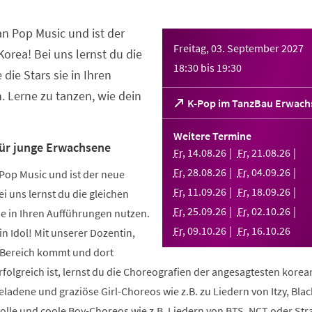
an Pop Music und ist der
Freitag, 03. September 2027
orea! Bei uns lernst du die
18:30
bis
19:30
 die Stars sie in Ihren
 Lerne zu tanzen, wie dein
(Öffnet
K-Pop im TanzBau Erwach
in
einem
Weitere Termine
neuen
für junge Erwachsene
Fr
,
14
.
08
.
26
Fr
,
21
.
08
.
26
Tab)
Fr
,
28
.
08
.
26
Fr
,
04
.
09
.
26
Pop Music und ist der neue
Fr
,
11
.
09
.
26
Fr
,
18
.
09
.
26
i uns lernst du die gleichen
Fr
,
25
.
09
.
26
Fr
,
02
.
10
.
26
sie in Ihren Aufführungen nutzen.
Fr
,
09
.
10
.
26
Fr
,
16
.
10
.
26
in Idol! Mit unserer Dozentin,
m Bereich kommt und dort
folgreich ist, lernst du die Choreografien der angesagtesten kore
geladene und graziöse Girl-Choreos wie z.B. zu Liedern von Itzy, Bla
volle und coole Boy-Choreos wie z.B. Liedern von BTS, NCT oder Stra