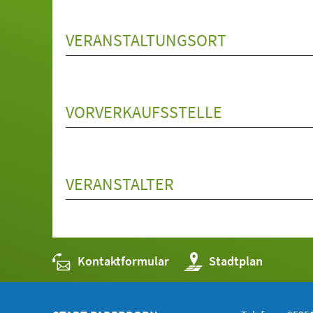
VERANSTALTUNGSORT
VORVERKAUFSSTELLE
VERANSTALTER
Kontaktformular
(Öffnet
Stadtplan
in
einem
neuen
Tab)