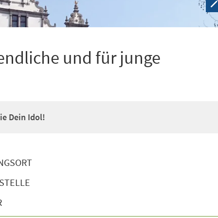
ndliche und für junge
e Dein Idol!
NGSORT
STELLE
R