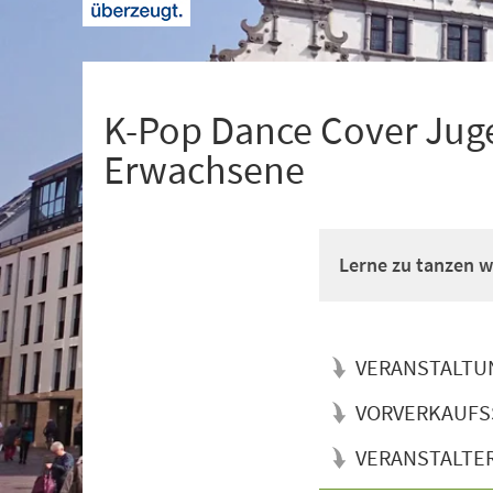
+
1
K-Pop Dance Cover Juge
Erwachsene
Lerne zu tanzen wi
VERANSTALTU
VORVERKAUFS
VERANSTALTE