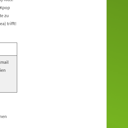
 Kpop
te zu
) trifft!
Email
ien
hnen