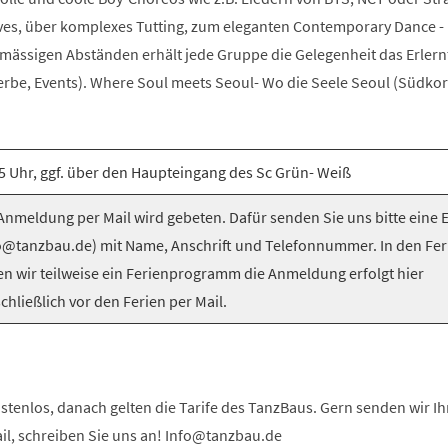
es, über komplexes Tutting, zum eleganten Contemporary Dance -
elmässigen Abständen erhält jede Gruppe die Gelegenheit das Erlern
be, Events). Where Soul meets Seoul- Wo die Seele Seoul (Südkorea
5 Uhr, ggf. über den Haupteingang des Sc Grün- Weiß
nmeldung per Mail wird gebeten. Dafür senden Sie uns bitte eine 
o@tanzbau.de) mit Name, Anschrift und Telefonnummer. In den Fer
en wir teilweise ein Ferienprogramm die Anmeldung erfolgt hier
chließlich vor den Ferien per Mail.
stenlos, danach gelten die Tarife des TanzBaus. Gern senden wir I
ail, schreiben Sie uns an! Info@tanzbau.de