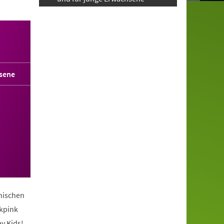
sene
anischen
ckpink
y Kids!