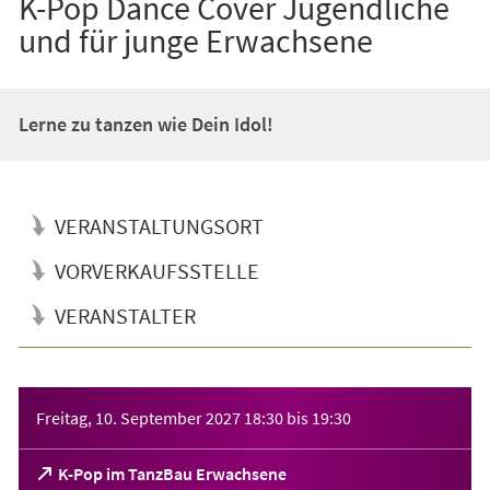
K-Pop Dance Cover Jugendliche
und für junge Erwachsene
Lerne zu tanzen wie Dein Idol!
VERANSTALTUNGSORT
VORVERKAUFSSTELLE
VERANSTALTER
Veranstaltungsinformationen
Freitag, 10. September 2027
18:30
bis
19:30
(Öffnet
K-Pop im TanzBau Erwachsene