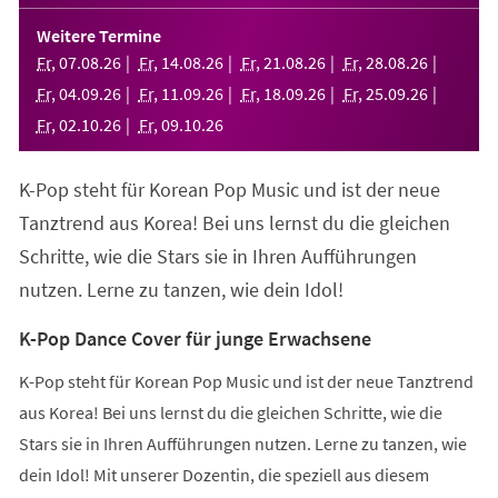
in
einem
Weitere Termine
neuen
Fr
,
07
.
08
.
26
Fr
,
14
.
08
.
26
Fr
,
21
.
08
.
26
Fr
,
28
.
08
.
26
Tab)
Fr
,
04
.
09
.
26
Fr
,
11
.
09
.
26
Fr
,
18
.
09
.
26
Fr
,
25
.
09
.
26
Fr
,
02
.
10
.
26
Fr
,
09
.
10
.
26
K-Pop steht für Korean Pop Music und ist der neue
Tanztrend aus Korea! Bei uns lernst du die gleichen
Schritte, wie die Stars sie in Ihren Aufführungen
nutzen. Lerne zu tanzen, wie dein Idol!
K-Pop Dance Cover für junge Erwachsene
K-Pop steht für Korean Pop Music und ist der neue Tanztrend
aus Korea! Bei uns lernst du die gleichen Schritte, wie die
Stars sie in Ihren Aufführungen nutzen. Lerne zu tanzen, wie
dein Idol! Mit unserer Dozentin, die speziell aus diesem