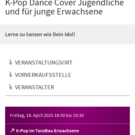
K-Pop Dance Cover Jugendliche
und für junge Erwachsene
Lerne zu tanzen wie Dein Idol!
VERANSTALTUNGSORT
VORVERKAUFSSTELLE
VERANSTALTER
Veranstaltungsinformationen
Freitag, 18. April 2025
18:30
bis
19:30
(Öffnet
K-Pop im TanzBau Erwachsene