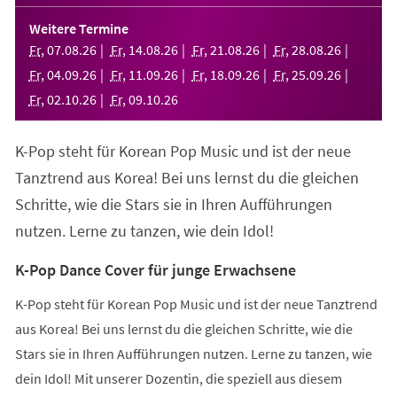
in
einem
Weitere Termine
neuen
Fr
,
07
.
08
.
26
Fr
,
14
.
08
.
26
Fr
,
21
.
08
.
26
Fr
,
28
.
08
.
26
Tab)
Fr
,
04
.
09
.
26
Fr
,
11
.
09
.
26
Fr
,
18
.
09
.
26
Fr
,
25
.
09
.
26
Fr
,
02
.
10
.
26
Fr
,
09
.
10
.
26
K-Pop steht für Korean Pop Music und ist der neue
Tanztrend aus Korea! Bei uns lernst du die gleichen
Schritte, wie die Stars sie in Ihren Aufführungen
nutzen. Lerne zu tanzen, wie dein Idol!
K-Pop Dance Cover für junge Erwachsene
K-Pop steht für Korean Pop Music und ist der neue Tanztrend
aus Korea! Bei uns lernst du die gleichen Schritte, wie die
Stars sie in Ihren Aufführungen nutzen. Lerne zu tanzen, wie
dein Idol! Mit unserer Dozentin, die speziell aus diesem