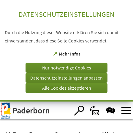
Inhalt anspringen
DATENSCHUTZEINSTELLUNGEN
Durch die Nutzung dieser Website erklären Sie sich damit
einverstanden, dass diese Seite Cookies verwendet.
(Öffnet
Mehr Infos
in
einem
Nur notwendige Cookies
neuen
Tab)
Datenschutzeinstellungen anpassen
Alle Cookies akzeptieren
Visuelle
Paderborn
Assistenzsoftware
öffnen.