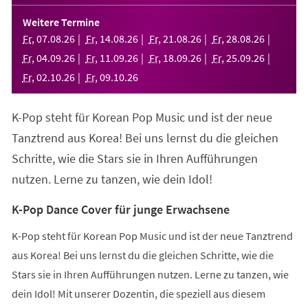
in
einem
Weitere Termine
neuen
Fr
,
07
.
08
.
26
Fr
,
14
.
08
.
26
Fr
,
21
.
08
.
26
Fr
,
28
.
08
.
26
Tab)
Fr
,
04
.
09
.
26
Fr
,
11
.
09
.
26
Fr
,
18
.
09
.
26
Fr
,
25
.
09
.
26
Fr
,
02
.
10
.
26
Fr
,
09
.
10
.
26
K-Pop steht für Korean Pop Music und ist der neue
Tanztrend aus Korea! Bei uns lernst du die gleichen
Schritte, wie die Stars sie in Ihren Aufführungen
nutzen. Lerne zu tanzen, wie dein Idol!
K-Pop Dance Cover für junge Erwachsene
K-Pop steht für Korean Pop Music und ist der neue Tanztrend
aus Korea! Bei uns lernst du die gleichen Schritte, wie die
Stars sie in Ihren Aufführungen nutzen. Lerne zu tanzen, wie
dein Idol! Mit unserer Dozentin, die speziell aus diesem