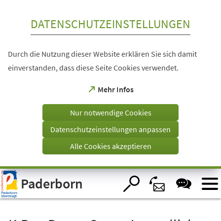
Inhalt anspringen
DATENSCHUTZEINSTELLUNGEN
Durch die Nutzung dieser Website erklären Sie sich damit
einverstanden, dass diese Seite Cookies verwendet.
(Öffnet
Mehr Infos
in
einem
Nur notwendige Cookies
neuen
Tab)
Datenschutzeinstellungen anpassen
Alle Cookies akzeptieren
Visuelle
Paderborn
Assistenzsoftware
öffnen.