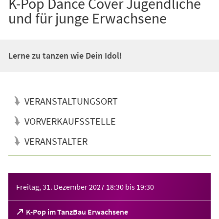
K-Pop Dance Cover Jugendliche
und für junge Erwachsene
Lerne zu tanzen wie Dein Idol!
VERANSTALTUNGSORT
VORVERKAUFSSTELLE
VERANSTALTER
Veranstaltungsinformationen
Freitag, 31. Dezember 2027
18:30
bis
19:30
(Öffnet
K-Pop im TanzBau Erwachsene