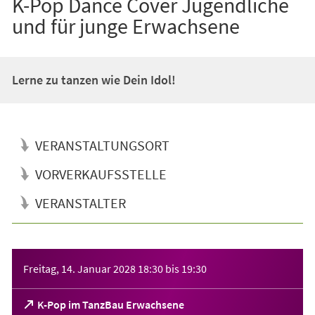
K-Pop Dance Cover Jugendliche
und für junge Erwachsene
Lerne zu tanzen wie Dein Idol!
VERANSTALTUNGSORT
VORVERKAUFSSTELLE
VERANSTALTER
Veranstaltungsinformationen
Freitag, 14. Januar 2028
18:30
bis
19:30
(Öffnet
K-Pop im TanzBau Erwachsene