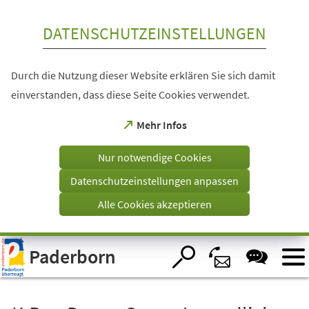
Inhalt anspringen
DATENSCHUTZEINSTELLUNGEN
Durch die Nutzung dieser Website erklären Sie sich damit
einverstanden, dass diese Seite Cookies verwendet.
(Öffnet
Mehr Infos
in
einem
Nur notwendige Cookies
neuen
Tab)
Datenschutzeinstellungen anpassen
Alle Cookies akzeptieren
Visuelle
Paderborn
Assistenzsoftware
öffnen.