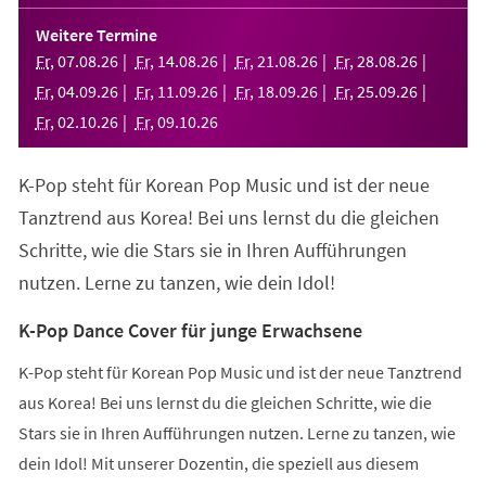
in
einem
Weitere Termine
neuen
Fr
,
07
.
08
.
26
Fr
,
14
.
08
.
26
Fr
,
21
.
08
.
26
Fr
,
28
.
08
.
26
Tab)
Fr
,
04
.
09
.
26
Fr
,
11
.
09
.
26
Fr
,
18
.
09
.
26
Fr
,
25
.
09
.
26
Fr
,
02
.
10
.
26
Fr
,
09
.
10
.
26
K-Pop steht für Korean Pop Music und ist der neue
Tanztrend aus Korea! Bei uns lernst du die gleichen
Schritte, wie die Stars sie in Ihren Aufführungen
nutzen. Lerne zu tanzen, wie dein Idol!
K-Pop Dance Cover für junge Erwachsene
K-Pop steht für Korean Pop Music und ist der neue Tanztrend
aus Korea! Bei uns lernst du die gleichen Schritte, wie die
Stars sie in Ihren Aufführungen nutzen. Lerne zu tanzen, wie
dein Idol! Mit unserer Dozentin, die speziell aus diesem