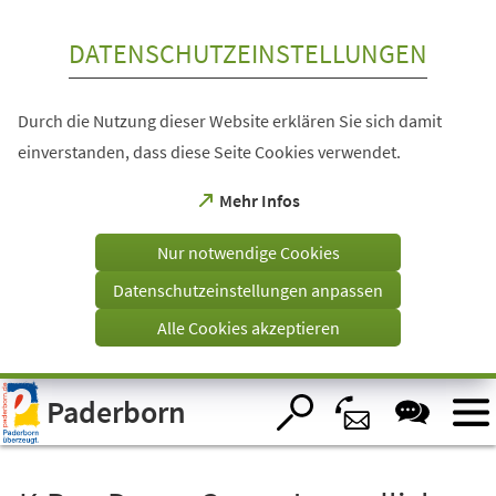
Inhalt anspringen
DATENSCHUTZEINSTELLUNGEN
Durch die Nutzung dieser Website erklären Sie sich damit
einverstanden, dass diese Seite Cookies verwendet.
(Öffnet
Mehr Infos
in
einem
Nur notwendige Cookies
neuen
Tab)
Datenschutzeinstellungen anpassen
Alle Cookies akzeptieren
Visuelle
Paderborn
Assistenzsoftware
öffnen.