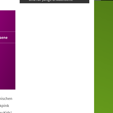
sene
anischen
ckpink
y Kids!