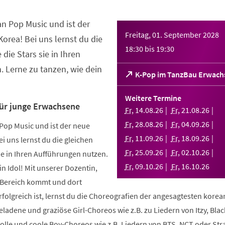
an Pop Music und ist der
Freitag, 01. September 2028
orea! Bei uns lernst du die
18:30
bis
19:30
 die Stars sie in Ihren
 Lerne zu tanzen, wie dein
(Öffnet
K-Pop im TanzBau Erwach
in
einem
Weitere Termine
neuen
für junge Erwachsene
Fr
,
14
.
08
.
26
Fr
,
21
.
08
.
26
Tab)
Fr
,
28
.
08
.
26
Fr
,
04
.
09
.
26
Pop Music und ist der neue
Fr
,
11
.
09
.
26
Fr
,
18
.
09
.
26
i uns lernst du die gleichen
Fr
,
25
.
09
.
26
Fr
,
02
.
10
.
26
sie in Ihren Aufführungen nutzen.
Fr
,
09
.
10
.
26
Fr
,
16
.
10
.
26
in Idol! Mit unserer Dozentin,
m Bereich kommt und dort
folgreich ist, lernst du die Choreografien der angesagtesten kore
geladene und graziöse Girl-Choreos wie z.B. zu Liedern von Itzy, Bla
volle und coole Boy-Choreos wie z.B. Liedern von BTS, NCT oder Stra