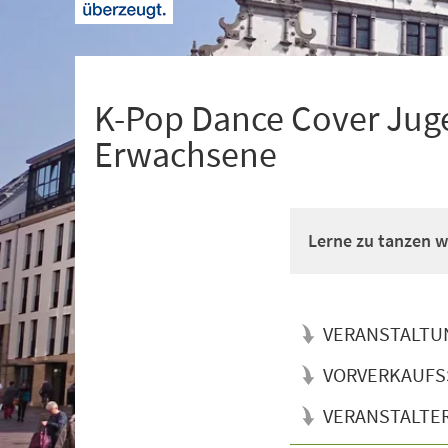
+
1
K-Pop Dance Cover Juge
Erwachsene
Lerne zu tanzen wi
VERANSTALTU
VORVERKAUFS
VERANSTALTE