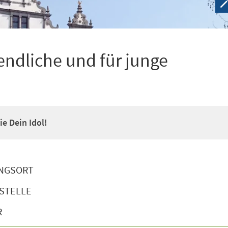
ndliche und für junge
e Dein Idol!
NGSORT
STELLE
R