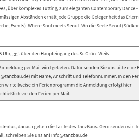
es, über komplexes Tutting, zum eleganten Contemporary Dance -
elmässigen Abständen erhält jede Gruppe die Gelegenheit das Erlern
be, Events). Where Soul meets Seoul- Wo die Seele Seoul (Südkorea
5 Uhr, ggf. über den Haupteingang des Sc Grün- Weiß
nmeldung per Mail wird gebeten. Dafür senden Sie uns bitte eine 
o@tanzbau.de) mit Name, Anschrift und Telefonnummer. In den Fer
en wir teilweise ein Ferienprogramm die Anmeldung erfolgt hier
chließlich vor den Ferien per Mail.
stenlos, danach gelten die Tarife des TanzBaus. Gern senden wir I
ail, schreiben Sie uns an! Info@tanzbau.de