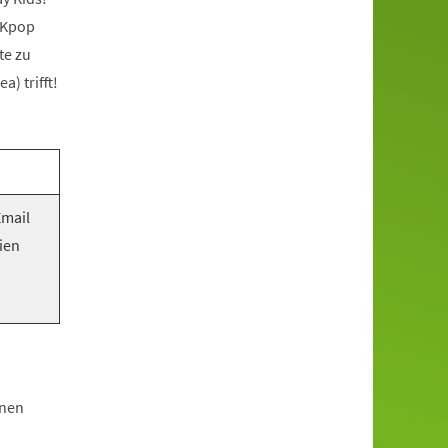
 Kpop
te zu
) trifft!
Email
ien
hnen