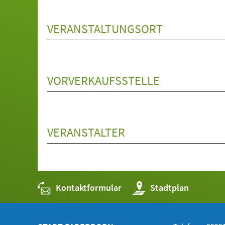
VERANSTALTUNGSORT
VORVERKAUFSSTELLE
VERANSTALTER
Kontaktformular
(Öffnet
Stadtplan
in
einem
neuen
Tab)