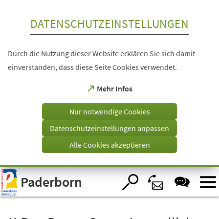
Inhalt anspringen
DATENSCHUTZEINSTELLUNGEN
Durch die Nutzung dieser Website erklären Sie sich damit
einverstanden, dass diese Seite Cookies verwendet.
(Öffnet
Mehr Infos
in
einem
Nur notwendige Cookies
neuen
Tab)
Datenschutzeinstellungen anpassen
Alle Cookies akzeptieren
Visuelle
Paderborn
Assistenzsoftware
öffnen.