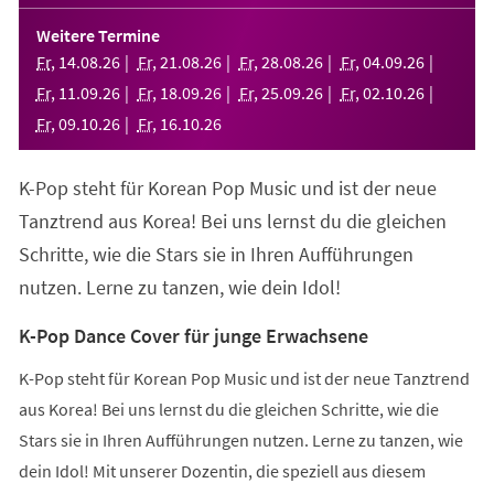
in
einem
Weitere Termine
neuen
Fr
,
14
.
08
.
26
Fr
,
21
.
08
.
26
Fr
,
28
.
08
.
26
Fr
,
04
.
09
.
26
Tab)
Fr
,
11
.
09
.
26
Fr
,
18
.
09
.
26
Fr
,
25
.
09
.
26
Fr
,
02
.
10
.
26
Fr
,
09
.
10
.
26
Fr
,
16
.
10
.
26
K-Pop steht für Korean Pop Music und ist der neue
Tanztrend aus Korea! Bei uns lernst du die gleichen
Schritte, wie die Stars sie in Ihren Aufführungen
nutzen. Lerne zu tanzen, wie dein Idol!
K-Pop Dance Cover für junge Erwachsene
K-Pop steht für Korean Pop Music und ist der neue Tanztrend
aus Korea! Bei uns lernst du die gleichen Schritte, wie die
Stars sie in Ihren Aufführungen nutzen. Lerne zu tanzen, wie
dein Idol! Mit unserer Dozentin, die speziell aus diesem