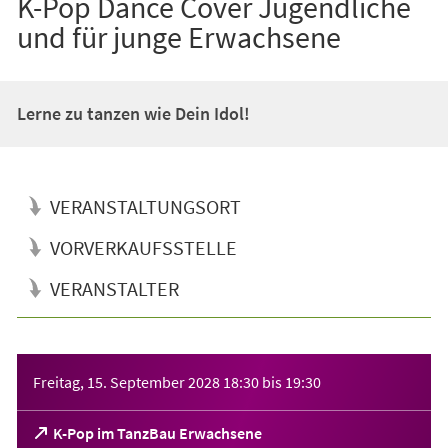
K-Pop Dance Cover Jugendliche
und für junge Erwachsene
Lerne zu tanzen wie Dein Idol!
VERANSTALTUNGSORT
VORVERKAUFSSTELLE
VERANSTALTER
Veranstaltungsinformationen
Freitag, 15. September 2028
18:30
bis
19:30
(Öffnet
K-Pop im TanzBau Erwachsene