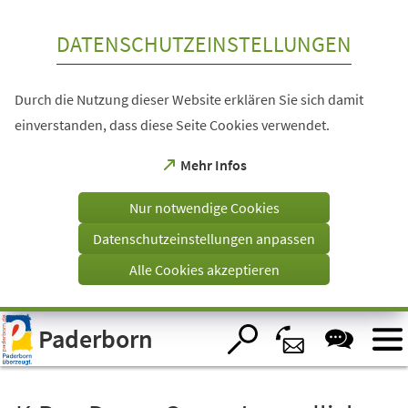
Inhalt anspringen
DATENSCHUTZEINSTELLUNGEN
Durch die Nutzung dieser Website erklären Sie sich damit
einverstanden, dass diese Seite Cookies verwendet.
(Öffnet
Mehr Infos
in
einem
Nur notwendige Cookies
neuen
Tab)
Datenschutzeinstellungen anpassen
Alle Cookies akzeptieren
Visuelle
Paderborn
Assistenzsoftware
öffnen.