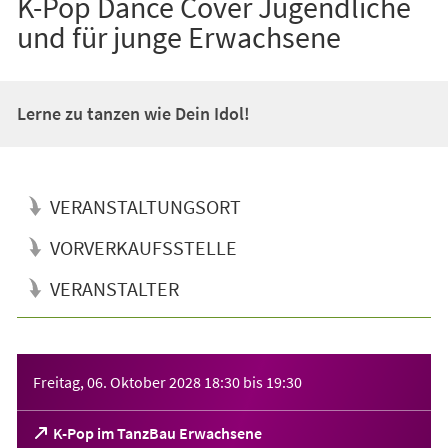
K-Pop Dance Cover Jugendliche
und für junge Erwachsene
Lerne zu tanzen wie Dein Idol!
VERANSTALTUNGSORT
VORVERKAUFSSTELLE
VERANSTALTER
Veranstaltungsinformationen
Freitag, 06. Oktober 2028
18:30
bis
19:30
(Öffnet
K-Pop im TanzBau Erwachsene