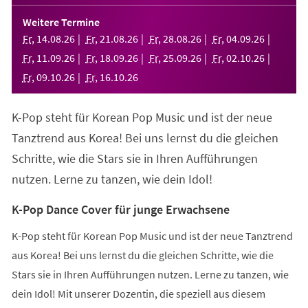
in
einem
Weitere Termine
neuen
Fr
,
14
.
08
.
26
Fr
,
21
.
08
.
26
Fr
,
28
.
08
.
26
Fr
,
04
.
09
.
26
Tab)
Fr
,
11
.
09
.
26
Fr
,
18
.
09
.
26
Fr
,
25
.
09
.
26
Fr
,
02
.
10
.
26
Fr
,
09
.
10
.
26
Fr
,
16
.
10
.
26
K-Pop steht für Korean Pop Music und ist der neue
Tanztrend aus Korea! Bei uns lernst du die gleichen
Schritte, wie die Stars sie in Ihren Aufführungen
nutzen. Lerne zu tanzen, wie dein Idol!
K-Pop Dance Cover für junge Erwachsene
K-Pop steht für Korean Pop Music und ist der neue Tanztrend
aus Korea! Bei uns lernst du die gleichen Schritte, wie die
Stars sie in Ihren Aufführungen nutzen. Lerne zu tanzen, wie
dein Idol! Mit unserer Dozentin, die speziell aus diesem