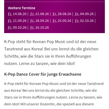
in
einem
Weitere Termine
neuen
Fr
,
14
.
08
.
26
Fr
,
21
.
08
.
26
Fr
,
28
.
08
.
26
Fr
,
04
.
09
.
26
Tab)
Fr
,
11
.
09
.
26
Fr
,
18
.
09
.
26
Fr
,
25
.
09
.
26
Fr
,
02
.
10
.
26
Fr
,
09
.
10
.
26
Fr
,
16
.
10
.
26
K-Pop steht für Korean Pop Music und ist der neue
Tanztrend aus Korea! Bei uns lernst du die gleichen
Schritte, wie die Stars sie in Ihren Aufführungen
nutzen. Lerne zu tanzen, wie dein Idol!
K-Pop Dance Cover für junge Erwachsene
K-Pop steht für Korean Pop Music und ist der neue Tanztrend
aus Korea! Bei uns lernst du die gleichen Schritte, wie die
Stars sie in Ihren Aufführungen nutzen. Lerne zu tanzen, wie
dein Idol! Mit unserer Dozentin, die speziell aus diesem