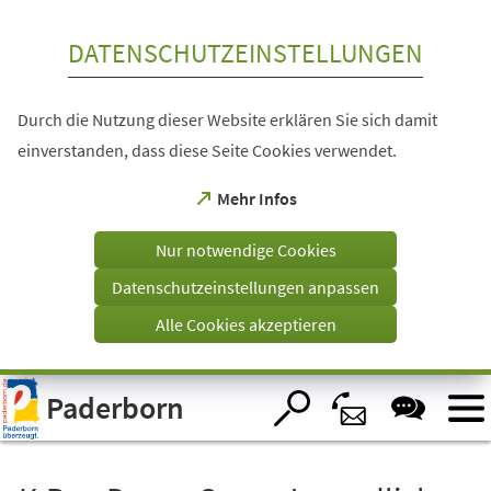
Inhalt anspringen
DATENSCHUTZEINSTELLUNGEN
Durch die Nutzung dieser Website erklären Sie sich damit
einverstanden, dass diese Seite Cookies verwendet.
(Öffnet
Mehr Infos
in
einem
Nur notwendige Cookies
neuen
Tab)
Datenschutzeinstellungen anpassen
Alle Cookies akzeptieren
Visuelle
Paderborn
Assistenzsoftware
öffnen.