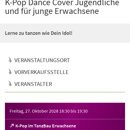
K-Pop Dance Cover Jugendliche
und für junge Erwachsene
Lerne zu tanzen wie Dein Idol!
VERANSTALTUNGSORT
VORVERKAUFSSTELLE
VERANSTALTER
Veranstaltungsinformationen
Freitag, 27. Oktober 2028
18:30
bis
19:30
(Öffnet
K-Pop im TanzBau Erwachsene