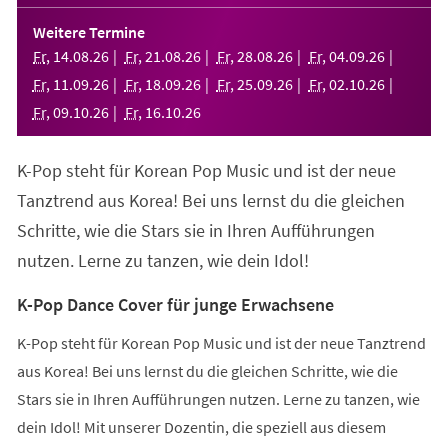
in
einem
Weitere Termine
neuen
Fr
,
14
.
08
.
26
Fr
,
21
.
08
.
26
Fr
,
28
.
08
.
26
Fr
,
04
.
09
.
26
Tab)
Fr
,
11
.
09
.
26
Fr
,
18
.
09
.
26
Fr
,
25
.
09
.
26
Fr
,
02
.
10
.
26
Fr
,
09
.
10
.
26
Fr
,
16
.
10
.
26
K-Pop steht für Korean Pop Music und ist der neue
Tanztrend aus Korea! Bei uns lernst du die gleichen
Schritte, wie die Stars sie in Ihren Aufführungen
nutzen. Lerne zu tanzen, wie dein Idol!
K-Pop Dance Cover für junge Erwachsene
K-Pop steht für Korean Pop Music und ist der neue Tanztrend
aus Korea! Bei uns lernst du die gleichen Schritte, wie die
Stars sie in Ihren Aufführungen nutzen. Lerne zu tanzen, wie
dein Idol! Mit unserer Dozentin, die speziell aus diesem