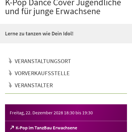
K-Pop Dance Cover Jugendliche
und für junge Erwachsene
Lerne zu tanzen wie Dein Idol!
VERANSTALTUNGSORT
VORVERKAUFSSTELLE
VERANSTALTER
Veranstaltungsinformationen
Freitag, 22. Dezember 2028
18:30
bis
19:30
(Öffnet
K-Pop im TanzBau Erwachsene