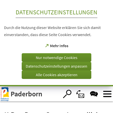
Inhalt anspringen
DATENSCHUTZEINSTELLUNGEN
Durch die Nutzung dieser Website erklären Sie sich damit
einverstanden, dass diese Seite Cookies verwendet.
(Öffnet
Mehr Infos
in
einem
Nur notwendige Cookies
neuen
Tab)
Datenschutzeinstellungen anpassen
Alle Cookies akzeptieren
Visuelle
Paderborn
Assistenzsoftware
öffnen.