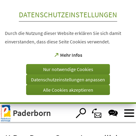
Inhalt anspringen
DATENSCHUTZEINSTELLUNGEN
Durch die Nutzung dieser Website erklären Sie sich damit
einverstanden, dass diese Seite Cookies verwendet.
(Öffnet
Mehr Infos
in
einem
Nur notwendige Cookies
neuen
Tab)
Datenschutzeinstellungen anpassen
Alle Cookies akzeptieren
Visuelle
Paderborn
Assistenzsoftware
öffnen.