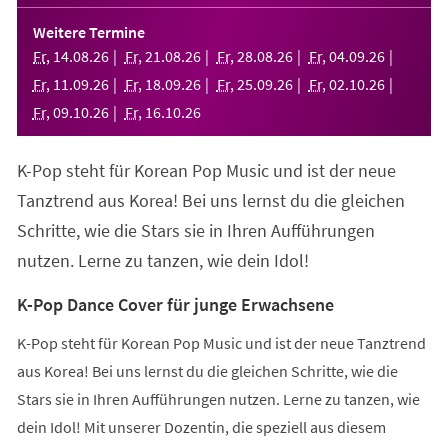
in
einem
Weitere Termine
neuen
Fr
,
14
.
08
.
26
Fr
,
21
.
08
.
26
Fr
,
28
.
08
.
26
Fr
,
04
.
09
.
26
Tab)
Fr
,
11
.
09
.
26
Fr
,
18
.
09
.
26
Fr
,
25
.
09
.
26
Fr
,
02
.
10
.
26
Fr
,
09
.
10
.
26
Fr
,
16
.
10
.
26
K-Pop steht für Korean Pop Music und ist der neue
Tanztrend aus Korea! Bei uns lernst du die gleichen
Schritte, wie die Stars sie in Ihren Aufführungen
nutzen. Lerne zu tanzen, wie dein Idol!
K-Pop Dance Cover für junge Erwachsene
K-Pop steht für Korean Pop Music und ist der neue Tanztrend
aus Korea! Bei uns lernst du die gleichen Schritte, wie die
Stars sie in Ihren Aufführungen nutzen. Lerne zu tanzen, wie
dein Idol! Mit unserer Dozentin, die speziell aus diesem