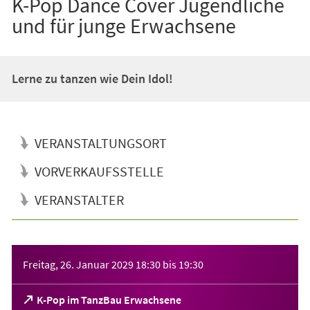
K-Pop Dance Cover Jugendliche
und für junge Erwachsene
Lerne zu tanzen wie Dein Idol!
VERANSTALTUNGSORT
VORVERKAUFSSTELLE
VERANSTALTER
Veranstaltungsinformationen
Freitag, 26. Januar 2029
18:30
bis
19:30
(Öffnet
K-Pop im TanzBau Erwachsene