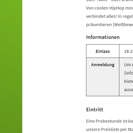
Von coolen HipHop mov
verbindet alles! In reg
präsentieren (Wettbewer
Informationen
Einlass
18.1
Anmeldung
Um A
(inf
biet
auss
Eintritt
Eine Probestunde ist ko
unsere Preisliste per M