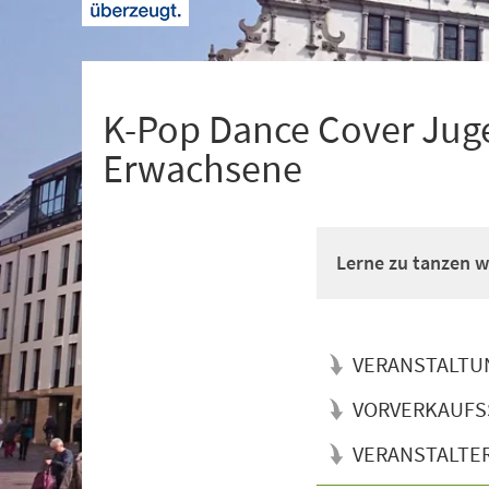
+
1
K-Pop Dance Cover Juge
Erwachsene
Lerne zu tanzen wi
VERANSTALTU
VORVERKAUFS
VERANSTALTE