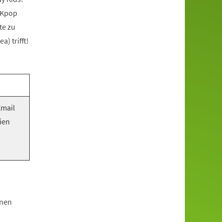
 Kpop
te zu
) trifft!
Email
ien
hnen