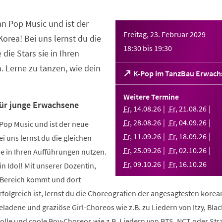
an Pop Music und ist der
Freitag, 23. Februar 2029
orea! Bei uns lernst du die
18:30
bis
19:30
 die Stars sie in Ihren
 Lerne zu tanzen, wie dein
(Öffnet
K-Pop im TanzBau Erwach
in
einem
Weitere Termine
neuen
für junge Erwachsene
Fr
,
14
.
08
.
26
Fr
,
21
.
08
.
26
Tab)
Fr
,
28
.
08
.
26
Fr
,
04
.
09
.
26
Pop Music und ist der neue
Fr
,
11
.
09
.
26
Fr
,
18
.
09
.
26
i uns lernst du die gleichen
Fr
,
25
.
09
.
26
Fr
,
02
.
10
.
26
sie in Ihren Aufführungen nutzen.
Fr
,
09
.
10
.
26
Fr
,
16
.
10
.
26
in Idol! Mit unserer Dozentin,
m Bereich kommt und dort
folgreich ist, lernst du die Choreografien der angesagtesten kore
geladene und graziöse Girl-Choreos wie z.B. zu Liedern von Itzy, Bla
volle und coole Boy-Choreos wie z.B. Liedern von BTS, NCT oder Stra