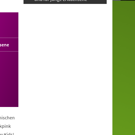
sene
anischen
ckpink
y Kids!