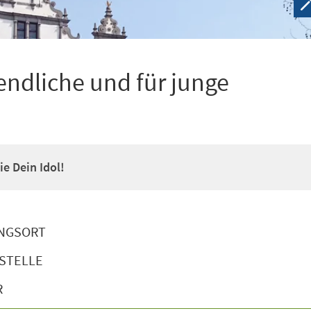
ndliche und für junge
e Dein Idol!
NGSORT
STELLE
R