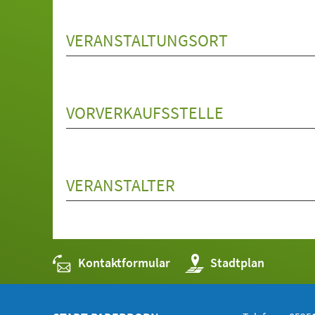
VERANSTALTUNGSORT
VORVERKAUFSSTELLE
VERANSTALTER
Kontaktformular
(Öffnet
Stadtplan
in
einem
neuen
Tab)