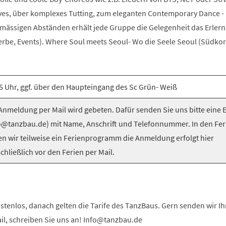
es, über komplexes Tutting, zum eleganten Contemporary Dance -
elmässigen Abständen erhält jede Gruppe die Gelegenheit das Erlern
be, Events). Where Soul meets Seoul- Wo die Seele Seoul (Südkorea
5 Uhr, ggf. über den Haupteingang des Sc Grün- Weiß
nmeldung per Mail wird gebeten. Dafür senden Sie uns bitte eine 
o@tanzbau.de) mit Name, Anschrift und Telefonnummer. In den Fer
en wir teilweise ein Ferienprogramm die Anmeldung erfolgt hier
chließlich vor den Ferien per Mail.
stenlos, danach gelten die Tarife des TanzBaus. Gern senden wir I
ail, schreiben Sie uns an! Info@tanzbau.de