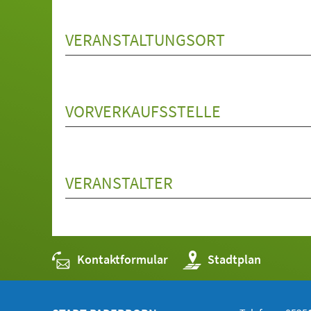
VERANSTALTUNGSORT
VORVERKAUFSSTELLE
VERANSTALTER
Kontaktformular
(Öffnet
Stadtplan
in
einem
neuen
Tab)