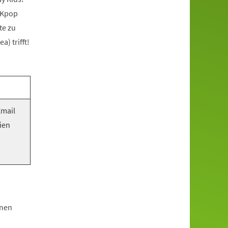
 Kpop
te zu
) trifft!
Email
ien
hnen