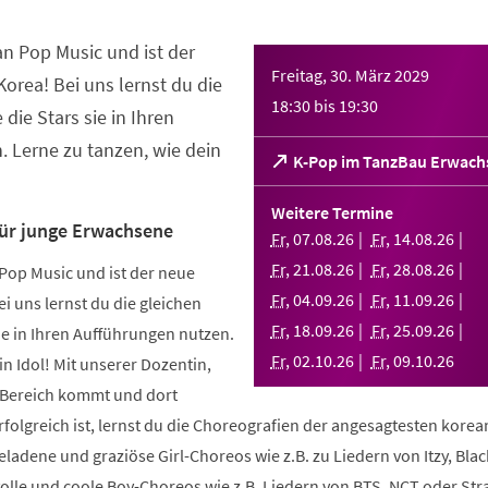
an Pop Music und ist der
Freitag, 30. März 2029
orea! Bei uns lernst du die
18:30
bis
19:30
 die Stars sie in Ihren
 Lerne zu tanzen, wie dein
(Öffnet
K-Pop im TanzBau Erwach
in
einem
Weitere Termine
neuen
für junge Erwachsene
Fr
,
07
.
08
.
26
Fr
,
14
.
08
.
26
Tab)
Fr
,
21
.
08
.
26
Fr
,
28
.
08
.
26
Pop Music und ist der neue
Fr
,
04
.
09
.
26
Fr
,
11
.
09
.
26
i uns lernst du die gleichen
Fr
,
18
.
09
.
26
Fr
,
25
.
09
.
26
sie in Ihren Aufführungen nutzen.
Fr
,
02
.
10
.
26
Fr
,
09
.
10
.
26
in Idol! Mit unserer Dozentin,
m Bereich kommt und dort
folgreich ist, lernst du die Choreografien der angesagtesten kore
geladene und graziöse Girl-Choreos wie z.B. zu Liedern von Itzy, Bla
volle und coole Boy-Choreos wie z.B. Liedern von BTS, NCT oder Stra