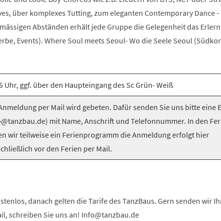
es, über komplexes Tutting, zum eleganten Contemporary Dance -
elmässigen Abständen erhält jede Gruppe die Gelegenheit das Erlern
be, Events). Where Soul meets Seoul- Wo die Seele Seoul (Südkorea
5 Uhr, ggf. über den Haupteingang des Sc Grün- Weiß
nmeldung per Mail wird gebeten. Dafür senden Sie uns bitte eine 
o@tanzbau.de) mit Name, Anschrift und Telefonnummer. In den Fer
en wir teilweise ein Ferienprogramm die Anmeldung erfolgt hier
chließlich vor den Ferien per Mail.
stenlos, danach gelten die Tarife des TanzBaus. Gern senden wir I
ail, schreiben Sie uns an! Info@tanzbau.de