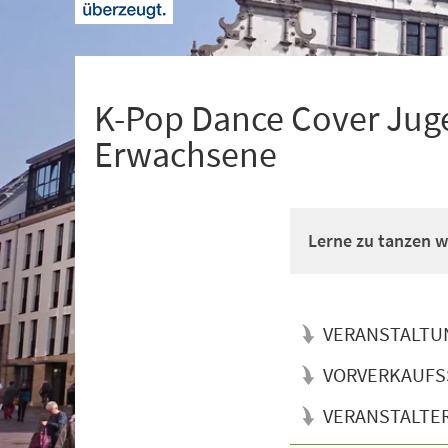
+
1
K-Pop Dance Cover Juge
Erwachsene
Lerne zu tanzen wi
VERANSTALTU
VORVERKAUFS
VERANSTALTE