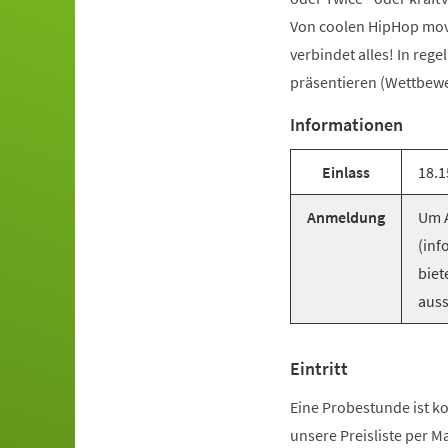
Von coolen HipHop mov
verbindet alles! In reg
präsentieren (Wettbewer
Informationen
Einlass
18.1
Anmeldung
Um A
(inf
biet
auss
Eintritt
Eine Probestunde ist ko
unsere Preisliste per M