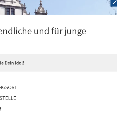
ndliche und für junge
e Dein Idol!
NGSORT
STELLE
R