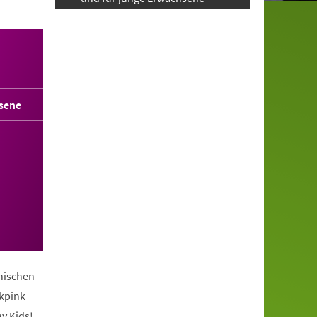
sene
anischen
ckpink
y Kids!