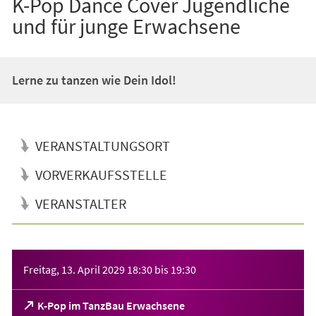
K-Pop Dance Cover Jugendliche
und für junge Erwachsene
Lerne zu tanzen wie Dein Idol!
VERANSTALTUNGSORT
VORVERKAUFSSTELLE
VERANSTALTER
Veranstaltungsinformationen
Freitag, 13. April 2029
18:30
bis
19:30
(Öffnet
K-Pop im TanzBau Erwachsene