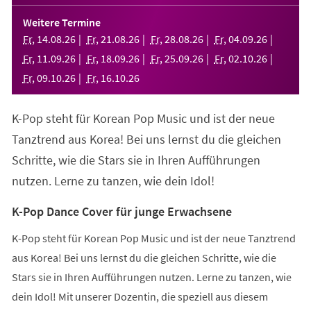
in
einem
Weitere Termine
neuen
Fr
,
14
.
08
.
26
Fr
,
21
.
08
.
26
Fr
,
28
.
08
.
26
Fr
,
04
.
09
.
26
Tab)
Fr
,
11
.
09
.
26
Fr
,
18
.
09
.
26
Fr
,
25
.
09
.
26
Fr
,
02
.
10
.
26
Fr
,
09
.
10
.
26
Fr
,
16
.
10
.
26
K-Pop steht für Korean Pop Music und ist der neue
Tanztrend aus Korea! Bei uns lernst du die gleichen
Schritte, wie die Stars sie in Ihren Aufführungen
nutzen. Lerne zu tanzen, wie dein Idol!
K-Pop Dance Cover für junge Erwachsene
K-Pop steht für Korean Pop Music und ist der neue Tanztrend
aus Korea! Bei uns lernst du die gleichen Schritte, wie die
Stars sie in Ihren Aufführungen nutzen. Lerne zu tanzen, wie
dein Idol! Mit unserer Dozentin, die speziell aus diesem