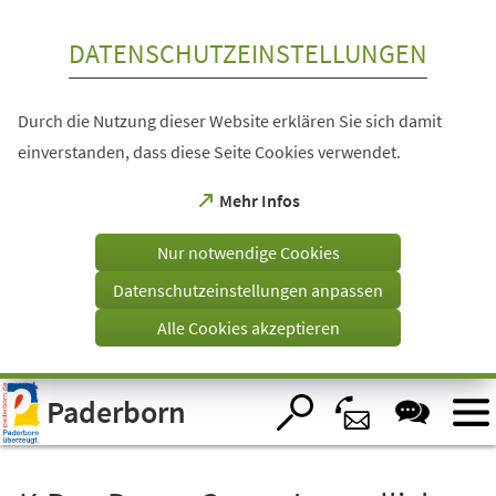
Inhalt anspringen
DATENSCHUTZEINSTELLUNGEN
Durch die Nutzung dieser Website erklären Sie sich damit
einverstanden, dass diese Seite Cookies verwendet.
(Öffnet
Mehr Infos
in
einem
Nur notwendige Cookies
neuen
Tab)
Datenschutzeinstellungen anpassen
Alle Cookies akzeptieren
Visuelle
Paderborn
Assistenzsoftware
öffnen.