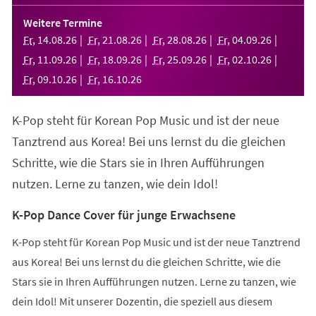
in
einem
Weitere Termine
neuen
Fr
,
14
.
08
.
26
Fr
,
21
.
08
.
26
Fr
,
28
.
08
.
26
Fr
,
04
.
09
.
26
Tab)
Fr
,
11
.
09
.
26
Fr
,
18
.
09
.
26
Fr
,
25
.
09
.
26
Fr
,
02
.
10
.
26
Fr
,
09
.
10
.
26
Fr
,
16
.
10
.
26
K-Pop steht für Korean Pop Music und ist der neue
Tanztrend aus Korea! Bei uns lernst du die gleichen
Schritte, wie die Stars sie in Ihren Aufführungen
nutzen. Lerne zu tanzen, wie dein Idol!
K-Pop Dance Cover für junge Erwachsene
K-Pop steht für Korean Pop Music und ist der neue Tanztrend
aus Korea! Bei uns lernst du die gleichen Schritte, wie die
Stars sie in Ihren Aufführungen nutzen. Lerne zu tanzen, wie
dein Idol! Mit unserer Dozentin, die speziell aus diesem