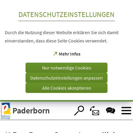
Inhalt anspringen
DATENSCHUTZEINSTELLUNGEN
Durch die Nutzung dieser Website erklären Sie sich damit
einverstanden, dass diese Seite Cookies verwendet.
(Öffnet
Mehr Infos
in
einem
Nur notwendige Cookies
neuen
Tab)
Datenschutzeinstellungen anpassen
Alle Cookies akzeptieren
Visuelle
Paderborn
Assistenzsoftware
öffnen.