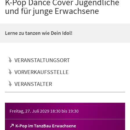
K-Pop Dance Cover Jugendliche
und für junge Erwachsene
Lerne zu tanzen wie Dein Idol!
VERANSTALTUNGSORT
VORVERKAUFSSTELLE
VERANSTALTER
Veranstaltungsinformationen
Freitag, 27. Juli 2029
18:30
bis
19:30
(Öffnet
K-Pop im TanzBau Erwachsene