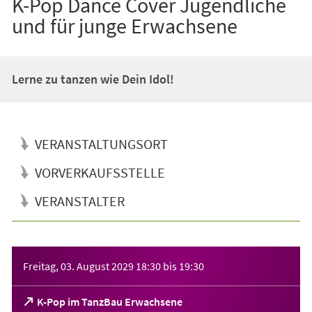
K-Pop Dance Cover Jugendliche
und für junge Erwachsene
Lerne zu tanzen wie Dein Idol!
VERANSTALTUNGSORT
VORVERKAUFSSTELLE
VERANSTALTER
Veranstaltungsinformationen
Freitag, 03. August 2029
18:30
bis
19:30
(Öffnet
K-Pop im TanzBau Erwachsene