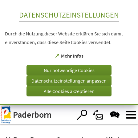
Inhalt anspringen
DATENSCHUTZEINSTELLUNGEN
Durch die Nutzung dieser Website erklären Sie sich damit
einverstanden, dass diese Seite Cookies verwendet.
(Öffnet
Mehr Infos
in
einem
Nur notwendige Cookies
neuen
Tab)
Datenschutzeinstellungen anpassen
Alle Cookies akzeptieren
Visuelle
Paderborn
Assistenzsoftware
öffnen.