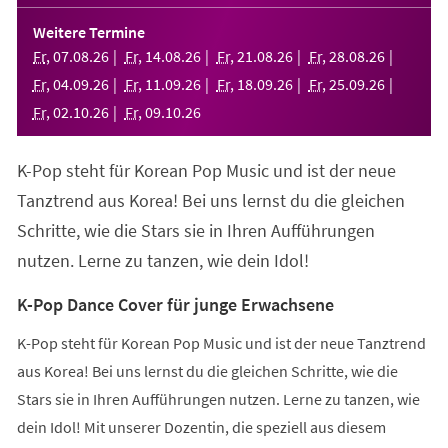
in
einem
Weitere Termine
neuen
Fr
,
07
.
08
.
26
Fr
,
14
.
08
.
26
Fr
,
21
.
08
.
26
Fr
,
28
.
08
.
26
Tab)
Fr
,
04
.
09
.
26
Fr
,
11
.
09
.
26
Fr
,
18
.
09
.
26
Fr
,
25
.
09
.
26
Fr
,
02
.
10
.
26
Fr
,
09
.
10
.
26
K-Pop steht für Korean Pop Music und ist der neue
Tanztrend aus Korea! Bei uns lernst du die gleichen
Schritte, wie die Stars sie in Ihren Aufführungen
nutzen. Lerne zu tanzen, wie dein Idol!
K-Pop Dance Cover für junge Erwachsene
K-Pop steht für Korean Pop Music und ist der neue Tanztrend
aus Korea! Bei uns lernst du die gleichen Schritte, wie die
Stars sie in Ihren Aufführungen nutzen. Lerne zu tanzen, wie
dein Idol! Mit unserer Dozentin, die speziell aus diesem