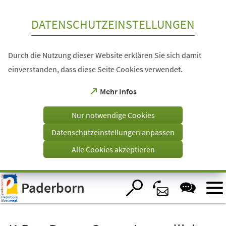
Inhalt anspringen
DATENSCHUTZEINSTELLUNGEN
Durch die Nutzung dieser Website erklären Sie sich damit
einverstanden, dass diese Seite Cookies verwendet.
(Öffnet
Mehr Infos
in
einem
Nur notwendige Cookies
neuen
Tab)
Datenschutzeinstellungen anpassen
Alle Cookies akzeptieren
Visuelle
Paderborn
Assistenzsoftware
öffnen.