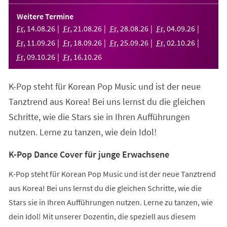
in
einem
Weitere Termine
neuen
Fr
,
14
.
08
.
26
Fr
,
21
.
08
.
26
Fr
,
28
.
08
.
26
Fr
,
04
.
09
.
26
Tab)
Fr
,
11
.
09
.
26
Fr
,
18
.
09
.
26
Fr
,
25
.
09
.
26
Fr
,
02
.
10
.
26
Fr
,
09
.
10
.
26
Fr
,
16
.
10
.
26
K-Pop steht für Korean Pop Music und ist der neue
Tanztrend aus Korea! Bei uns lernst du die gleichen
Schritte, wie die Stars sie in Ihren Aufführungen
nutzen. Lerne zu tanzen, wie dein Idol!
K-Pop Dance Cover für junge Erwachsene
K-Pop steht für Korean Pop Music und ist der neue Tanztrend
aus Korea! Bei uns lernst du die gleichen Schritte, wie die
Stars sie in Ihren Aufführungen nutzen. Lerne zu tanzen, wie
dein Idol! Mit unserer Dozentin, die speziell aus diesem