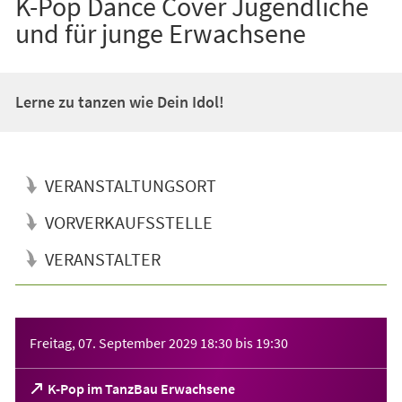
K-Pop Dance Cover Jugendliche
und für junge Erwachsene
Lerne zu tanzen wie Dein Idol!
VERANSTALTUNGSORT
VORVERKAUFSSTELLE
VERANSTALTER
Veranstaltungsinformationen
Freitag, 07. September 2029
18:30
bis
19:30
(Öffnet
K-Pop im TanzBau Erwachsene