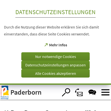
Inhalt anspringen
DATENSCHUTZEINSTELLUNGEN
Durch die Nutzung dieser Website erklären Sie sich damit
einverstanden, dass diese Seite Cookies verwendet.
(Öffnet
Mehr Infos
in
einem
Nur notwendige Cookies
neuen
Tab)
Datenschutzeinstellungen anpassen
Alle Cookies akzeptieren
Visuelle
Paderborn
Assistenzsoftware
öffnen.