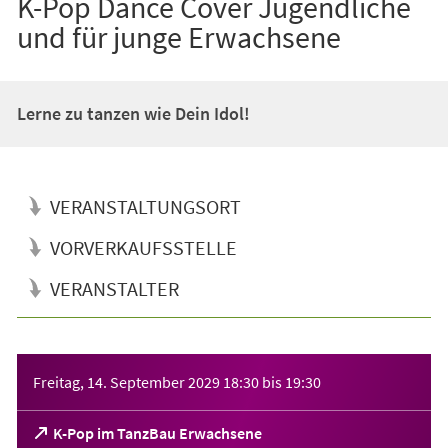
K-Pop Dance Cover Jugendliche
und für junge Erwachsene
Lerne zu tanzen wie Dein Idol!
VERANSTALTUNGSORT
VORVERKAUFSSTELLE
VERANSTALTER
Veranstaltungsinformationen
Freitag, 14. September 2029
18:30
bis
19:30
(Öffnet
K-Pop im TanzBau Erwachsene