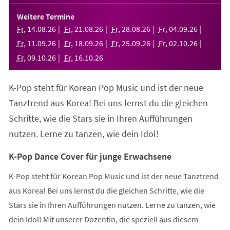
in
einem
Weitere Termine
neuen
Fr
,
14
.
08
.
26
Fr
,
21
.
08
.
26
Fr
,
28
.
08
.
26
Fr
,
04
.
09
.
26
Tab)
Fr
,
11
.
09
.
26
Fr
,
18
.
09
.
26
Fr
,
25
.
09
.
26
Fr
,
02
.
10
.
26
Fr
,
09
.
10
.
26
Fr
,
16
.
10
.
26
K-Pop steht für Korean Pop Music und ist der neue
Tanztrend aus Korea! Bei uns lernst du die gleichen
Schritte, wie die Stars sie in Ihren Aufführungen
nutzen. Lerne zu tanzen, wie dein Idol!
K-Pop Dance Cover für junge Erwachsene
K-Pop steht für Korean Pop Music und ist der neue Tanztrend
aus Korea! Bei uns lernst du die gleichen Schritte, wie die
Stars sie in Ihren Aufführungen nutzen. Lerne zu tanzen, wie
dein Idol! Mit unserer Dozentin, die speziell aus diesem