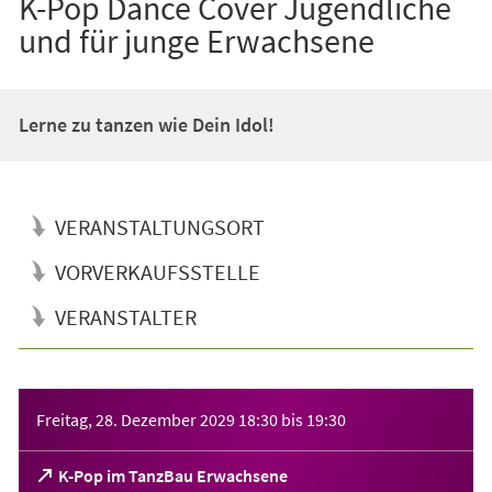
K-Pop Dance Cover Jugendliche
und für junge Erwachsene
Lerne zu tanzen wie Dein Idol!
VERANSTALTUNGSORT
VORVERKAUFSSTELLE
VERANSTALTER
Veranstaltungsinformationen
Freitag, 28. Dezember 2029
18:30
bis
19:30
(Öffnet
K-Pop im TanzBau Erwachsene