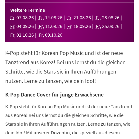
in
einem
Weitere Termine
neuen
Fr
,
07
.
08
.
26
Fr
,
14
.
08
.
26
Fr
,
21
.
08
.
26
Fr
,
28
.
08
.
26
Tab)
Fr
,
04
.
09
.
26
Fr
,
11
.
09
.
26
Fr
,
18
.
09
.
26
Fr
,
25
.
09
.
26
Fr
,
02
.
10
.
26
Fr
,
09
.
10
.
26
K-Pop steht für Korean Pop Music und ist der neue
Tanztrend aus Korea! Bei uns lernst du die gleichen
Schritte, wie die Stars sie in Ihren Aufführungen
nutzen. Lerne zu tanzen, wie dein Idol!
K-Pop Dance Cover für junge Erwachsene
K-Pop steht für Korean Pop Music und ist der neue Tanztrend
aus Korea! Bei uns lernst du die gleichen Schritte, wie die
Stars sie in Ihren Aufführungen nutzen. Lerne zu tanzen, wie
dein Idol! Mit unserer Dozentin, die speziell aus diesem