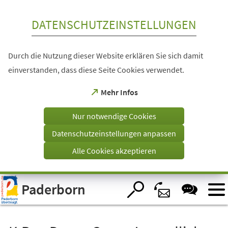
Inhalt anspringen
DATENSCHUTZEINSTELLUNGEN
Durch die Nutzung dieser Website erklären Sie sich damit
einverstanden, dass diese Seite Cookies verwendet.
(Öffnet
Mehr Infos
in
einem
Nur notwendige Cookies
neuen
Tab)
Datenschutzeinstellungen anpassen
Alle Cookies akzeptieren
Visuelle
Paderborn
Assistenzsoftware
öffnen.