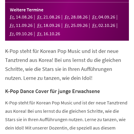
in
einem
Weitere Termine
neuen
Fr
,
14
.
08
.
26
Fr
,
21
.
08
.
26
Fr
,
28
.
08
.
26
Fr
,
04
.
09
.
26
Tab)
Fr
,
11
.
09
.
26
Fr
,
18
.
09
.
26
Fr
,
25
.
09
.
26
Fr
,
02
.
10
.
26
Fr
,
09
.
10
.
26
Fr
,
16
.
10
.
26
K-Pop steht für Korean Pop Music und ist der neue
Tanztrend aus Korea! Bei uns lernst du die gleichen
Schritte, wie die Stars sie in Ihren Aufführungen
nutzen. Lerne zu tanzen, wie dein Idol!
K-Pop Dance Cover für junge Erwachsene
K-Pop steht für Korean Pop Music und ist der neue Tanztrend
aus Korea! Bei uns lernst du die gleichen Schritte, wie die
Stars sie in Ihren Aufführungen nutzen. Lerne zu tanzen, wie
dein Idol! Mit unserer Dozentin, die speziell aus diesem