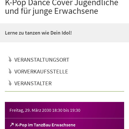
K-Pop Dance Cover Jugendliche
und für junge Erwachsene
Lerne zu tanzen wie Dein Idol!
VERANSTALTUNGSORT
VORVERKAUFSSTELLE
VERANSTALTER
Veranstaltungsinformationen
Freitag, 29. März 2030
18:30
bis
19:30
(Öffnet
K-Pop im TanzBau Erwachsene