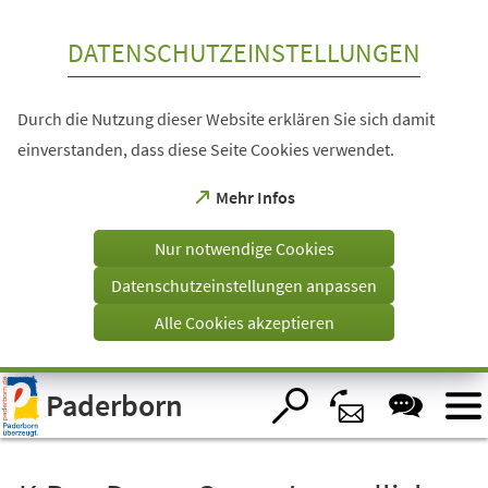
Inhalt anspringen
DATENSCHUTZEINSTELLUNGEN
Durch die Nutzung dieser Website erklären Sie sich damit
einverstanden, dass diese Seite Cookies verwendet.
(Öffnet
Mehr Infos
in
einem
Nur notwendige Cookies
neuen
Tab)
Datenschutzeinstellungen anpassen
Alle Cookies akzeptieren
Visuelle
Paderborn
Assistenzsoftware
öffnen.