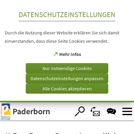
Inhalt anspringen
DATENSCHUTZEINSTELLUNGEN
Durch die Nutzung dieser Website erklären Sie sich damit
einverstanden, dass diese Seite Cookies verwendet.
(Öffnet
Mehr Infos
in
einem
Nur notwendige Cookies
neuen
Tab)
Datenschutzeinstellungen anpassen
Alle Cookies akzeptieren
Visuelle
Paderborn
Assistenzsoftware
öffnen.