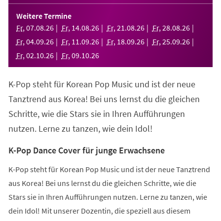
in
einem
Weitere Termine
neuen
Fr
,
07
.
08
.
26
Fr
,
14
.
08
.
26
Fr
,
21
.
08
.
26
Fr
,
28
.
08
.
26
Tab)
Fr
,
04
.
09
.
26
Fr
,
11
.
09
.
26
Fr
,
18
.
09
.
26
Fr
,
25
.
09
.
26
Fr
,
02
.
10
.
26
Fr
,
09
.
10
.
26
K-Pop steht für Korean Pop Music und ist der neue
Tanztrend aus Korea! Bei uns lernst du die gleichen
Schritte, wie die Stars sie in Ihren Aufführungen
nutzen. Lerne zu tanzen, wie dein Idol!
K-Pop Dance Cover für junge Erwachsene
K-Pop steht für Korean Pop Music und ist der neue Tanztrend
aus Korea! Bei uns lernst du die gleichen Schritte, wie die
Stars sie in Ihren Aufführungen nutzen. Lerne zu tanzen, wie
dein Idol! Mit unserer Dozentin, die speziell aus diesem