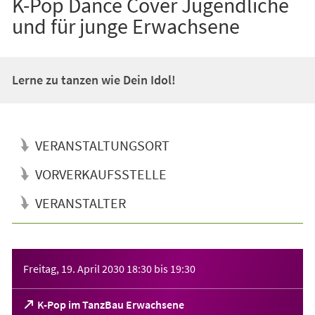
K-Pop Dance Cover Jugendliche
und für junge Erwachsene
Lerne zu tanzen wie Dein Idol!
VERANSTALTUNGSORT
VORVERKAUFSSTELLE
VERANSTALTER
Veranstaltungsinformationen
Freitag, 19. April 2030
18:30
bis
19:30
(Öffnet
K-Pop im TanzBau Erwachsene