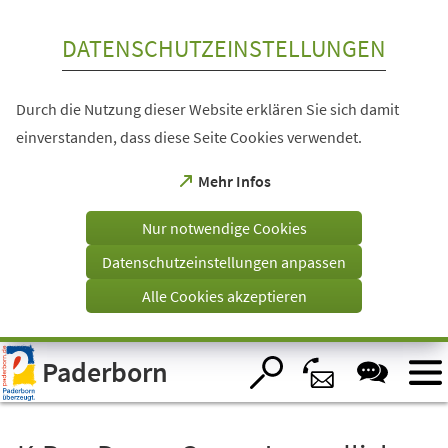
Inhalt anspringen
DATENSCHUTZEINSTELLUNGEN
Durch die Nutzung dieser Website erklären Sie sich damit
einverstanden, dass diese Seite Cookies verwendet.
(Öffnet
Mehr Infos
in
einem
Nur notwendige Cookies
neuen
Tab)
Datenschutzeinstellungen anpassen
Alle Cookies akzeptieren
Visuelle
Paderborn
Assistenzsoftware
öffnen.