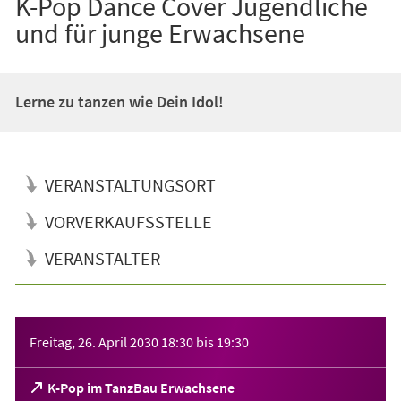
K-Pop Dance Cover Jugendliche
und für junge Erwachsene
Lerne zu tanzen wie Dein Idol!
VERANSTALTUNGSORT
VORVERKAUFSSTELLE
VERANSTALTER
Veranstaltungsinformationen
Freitag, 26. April 2030
18:30
bis
19:30
(Öffnet
K-Pop im TanzBau Erwachsene