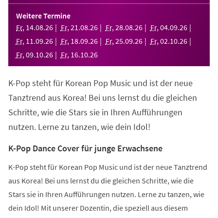
in
einem
Weitere Termine
neuen
Fr
,
14
.
08
.
26
Fr
,
21
.
08
.
26
Fr
,
28
.
08
.
26
Fr
,
04
.
09
.
26
Tab)
Fr
,
11
.
09
.
26
Fr
,
18
.
09
.
26
Fr
,
25
.
09
.
26
Fr
,
02
.
10
.
26
Fr
,
09
.
10
.
26
Fr
,
16
.
10
.
26
K-Pop steht für Korean Pop Music und ist der neue
Tanztrend aus Korea! Bei uns lernst du die gleichen
Schritte, wie die Stars sie in Ihren Aufführungen
nutzen. Lerne zu tanzen, wie dein Idol!
K-Pop Dance Cover für junge Erwachsene
K-Pop steht für Korean Pop Music und ist der neue Tanztrend
aus Korea! Bei uns lernst du die gleichen Schritte, wie die
Stars sie in Ihren Aufführungen nutzen. Lerne zu tanzen, wie
dein Idol! Mit unserer Dozentin, die speziell aus diesem