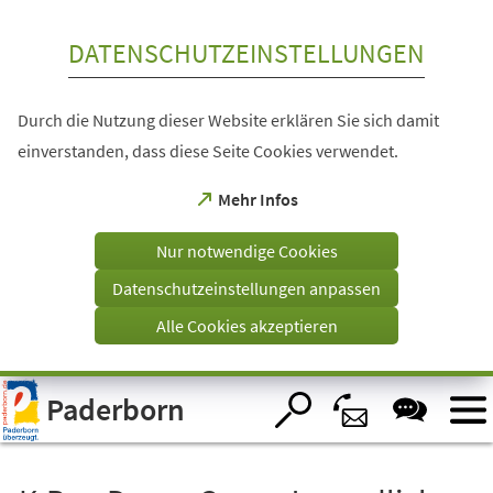
Inhalt anspringen
DATENSCHUTZEINSTELLUNGEN
Durch die Nutzung dieser Website erklären Sie sich damit
einverstanden, dass diese Seite Cookies verwendet.
(Öffnet
Mehr Infos
in
einem
Nur notwendige Cookies
neuen
Tab)
Datenschutzeinstellungen anpassen
Alle Cookies akzeptieren
Visuelle
Paderborn
Assistenzsoftware
öffnen.