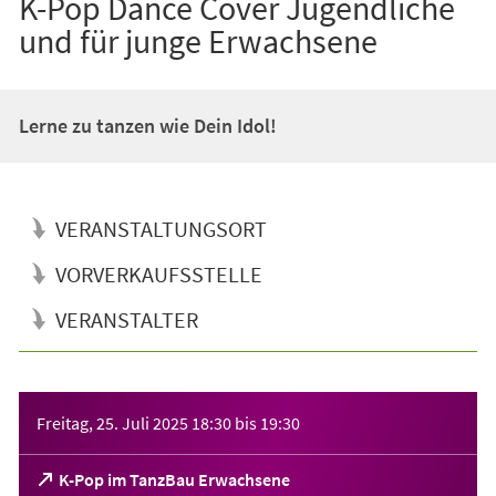
K-Pop Dance Cover Jugendliche
und für junge Erwachsene
Lerne zu tanzen wie Dein Idol!
VERANSTALTUNGSORT
VORVERKAUFSSTELLE
VERANSTALTER
Veranstaltungsinformationen
Freitag, 25. Juli 2025
18:30
bis
19:30
(Öffnet
K-Pop im TanzBau Erwachsene