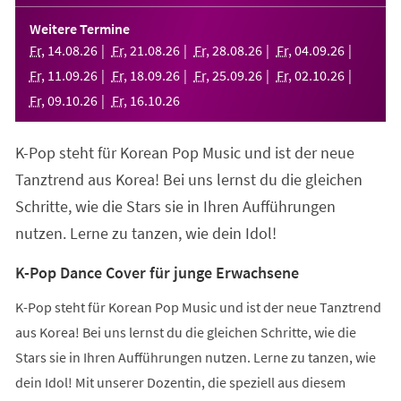
in
einem
Weitere Termine
neuen
Fr
,
14
.
08
.
26
Fr
,
21
.
08
.
26
Fr
,
28
.
08
.
26
Fr
,
04
.
09
.
26
Tab)
Fr
,
11
.
09
.
26
Fr
,
18
.
09
.
26
Fr
,
25
.
09
.
26
Fr
,
02
.
10
.
26
Fr
,
09
.
10
.
26
Fr
,
16
.
10
.
26
K-Pop steht für Korean Pop Music und ist der neue
Tanztrend aus Korea! Bei uns lernst du die gleichen
Schritte, wie die Stars sie in Ihren Aufführungen
nutzen. Lerne zu tanzen, wie dein Idol!
K-Pop Dance Cover für junge Erwachsene
K-Pop steht für Korean Pop Music und ist der neue Tanztrend
aus Korea! Bei uns lernst du die gleichen Schritte, wie die
Stars sie in Ihren Aufführungen nutzen. Lerne zu tanzen, wie
dein Idol! Mit unserer Dozentin, die speziell aus diesem