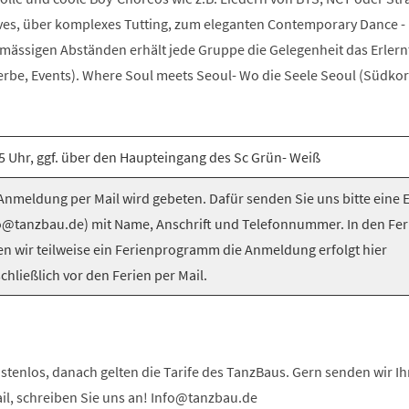
es, über komplexes Tutting, zum eleganten Contemporary Dance -
elmässigen Abständen erhält jede Gruppe die Gelegenheit das Erlern
be, Events). Where Soul meets Seoul- Wo die Seele Seoul (Südkorea
5 Uhr, ggf. über den Haupteingang des Sc Grün- Weiß
nmeldung per Mail wird gebeten. Dafür senden Sie uns bitte eine 
o@tanzbau.de) mit Name, Anschrift und Telefonnummer. In den Fer
en wir teilweise ein Ferienprogramm die Anmeldung erfolgt hier
chließlich vor den Ferien per Mail.
stenlos, danach gelten die Tarife des TanzBaus. Gern senden wir I
ail, schreiben Sie uns an! Info@tanzbau.de