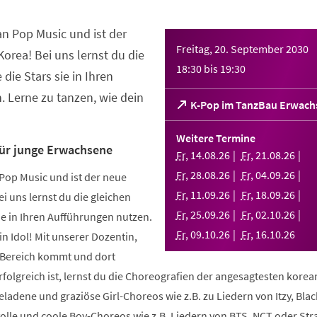
an Pop Music und ist der
Freitag, 20. September 2030
orea! Bei uns lernst du die
18:30
bis
19:30
 die Stars sie in Ihren
 Lerne zu tanzen, wie dein
(Öffnet
K-Pop im TanzBau Erwach
in
einem
Weitere Termine
neuen
für junge Erwachsene
Fr
,
14
.
08
.
26
Fr
,
21
.
08
.
26
Tab)
Fr
,
28
.
08
.
26
Fr
,
04
.
09
.
26
Pop Music und ist der neue
Fr
,
11
.
09
.
26
Fr
,
18
.
09
.
26
i uns lernst du die gleichen
Fr
,
25
.
09
.
26
Fr
,
02
.
10
.
26
sie in Ihren Aufführungen nutzen.
Fr
,
09
.
10
.
26
Fr
,
16
.
10
.
26
in Idol! Mit unserer Dozentin,
m Bereich kommt und dort
folgreich ist, lernst du die Choreografien der angesagtesten kore
geladene und graziöse Girl-Choreos wie z.B. zu Liedern von Itzy, Bla
volle und coole Boy-Choreos wie z.B. Liedern von BTS, NCT oder Stra