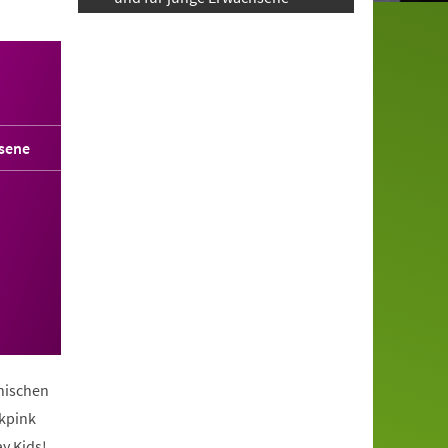
sene
anischen
ckpink
y Kids!