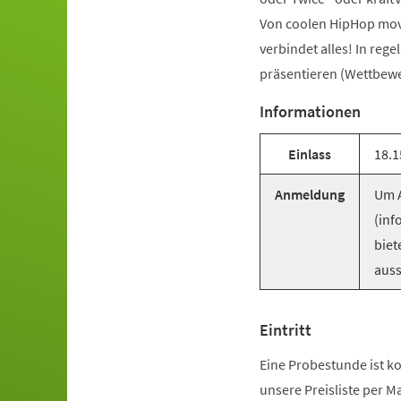
Von coolen HipHop mov
verbindet alles! In reg
präsentieren (Wettbewer
Informationen
Einlass
18.1
Anmeldung
Um A
(inf
biet
auss
Eintritt
Eine Probestunde ist ko
unsere Preisliste per M