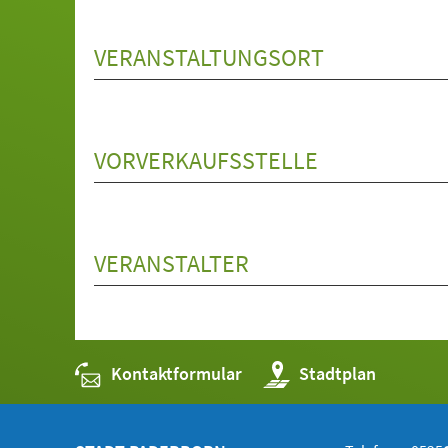
VERANSTALTUNGSORT
VORVERKAUFSSTELLE
VERANSTALTER
Kontaktformular
(Öffnet
Stadtplan
in
einem
neuen
Tab)