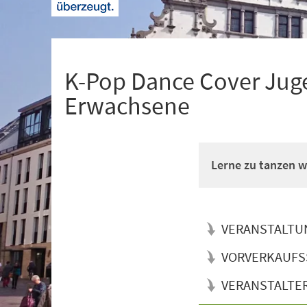
+
1
K-Pop Dance Cover Juge
Erwachsene
Lerne zu tanzen wi
VERANSTALTU
VORVERKAUFS
VERANSTALTE