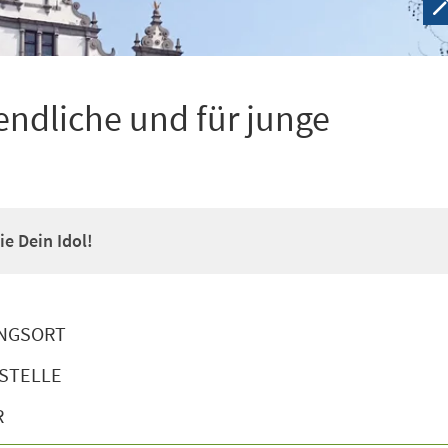
ndliche und für junge
e Dein Idol!
NGSORT
STELLE
R