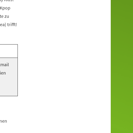
 Kpop
te zu
) trifft!
Email
ien
hnen