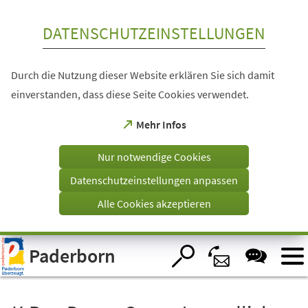
Inhalt anspringen
DATENSCHUTZEINSTELLUNGEN
Durch die Nutzung dieser Website erklären Sie sich damit
einverstanden, dass diese Seite Cookies verwendet.
(Öffnet
Mehr Infos
in
einem
Nur notwendige Cookies
neuen
Tab)
Datenschutzeinstellungen anpassen
Alle Cookies akzeptieren
Visuelle
Paderborn
Assistenzsoftware
öffnen.