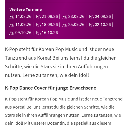
in
einem
Weitere Termine
neuen
Fr
,
14
.
08
.
26
Fr
,
21
.
08
.
26
Fr
,
28
.
08
.
26
Fr
,
04
.
09
.
26
Tab)
Fr
,
11
.
09
.
26
Fr
,
18
.
09
.
26
Fr
,
25
.
09
.
26
Fr
,
02
.
10
.
26
Fr
,
09
.
10
.
26
Fr
,
16
.
10
.
26
K-Pop steht für Korean Pop Music und ist der neue
Tanztrend aus Korea! Bei uns lernst du die gleichen
Schritte, wie die Stars sie in Ihren Aufführungen
nutzen. Lerne zu tanzen, wie dein Idol!
K-Pop Dance Cover für junge Erwachsene
K-Pop steht für Korean Pop Music und ist der neue Tanztrend
aus Korea! Bei uns lernst du die gleichen Schritte, wie die
Stars sie in Ihren Aufführungen nutzen. Lerne zu tanzen, wie
dein Idol! Mit unserer Dozentin, die speziell aus diesem