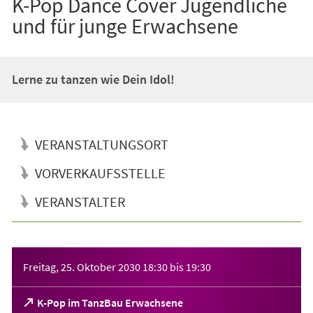
K-Pop Dance Cover Jugendliche
und für junge Erwachsene
Lerne zu tanzen wie Dein Idol!
VERANSTALTUNGSORT
VORVERKAUFSSTELLE
VERANSTALTER
Veranstaltungsinformationen
Freitag, 25. Oktober 2030
18:30
bis
19:30
(Öffnet
K-Pop im TanzBau Erwachsene