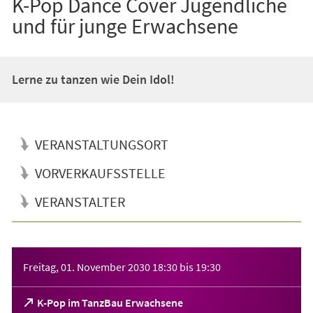
K-Pop Dance Cover Jugendliche
und für junge Erwachsene
Lerne zu tanzen wie Dein Idol!
VERANSTALTUNGSORT
VORVERKAUFSSTELLE
VERANSTALTER
Veranstaltungsinformationen
Freitag, 01. November 2030
18:30
bis
19:30
(Öffnet
K-Pop im TanzBau Erwachsene