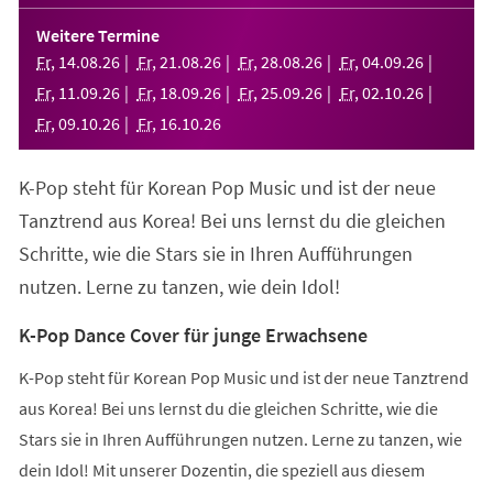
in
einem
Weitere Termine
neuen
Fr
,
14
.
08
.
26
Fr
,
21
.
08
.
26
Fr
,
28
.
08
.
26
Fr
,
04
.
09
.
26
Tab)
Fr
,
11
.
09
.
26
Fr
,
18
.
09
.
26
Fr
,
25
.
09
.
26
Fr
,
02
.
10
.
26
Fr
,
09
.
10
.
26
Fr
,
16
.
10
.
26
K-Pop steht für Korean Pop Music und ist der neue
Tanztrend aus Korea! Bei uns lernst du die gleichen
Schritte, wie die Stars sie in Ihren Aufführungen
nutzen. Lerne zu tanzen, wie dein Idol!
K-Pop Dance Cover für junge Erwachsene
K-Pop steht für Korean Pop Music und ist der neue Tanztrend
aus Korea! Bei uns lernst du die gleichen Schritte, wie die
Stars sie in Ihren Aufführungen nutzen. Lerne zu tanzen, wie
dein Idol! Mit unserer Dozentin, die speziell aus diesem