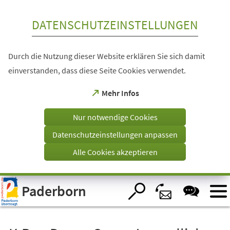
Inhalt anspringen
DATENSCHUTZEINSTELLUNGEN
Durch die Nutzung dieser Website erklären Sie sich damit
einverstanden, dass diese Seite Cookies verwendet.
(Öffnet
Mehr Infos
in
einem
Nur notwendige Cookies
neuen
Tab)
Datenschutzeinstellungen anpassen
Alle Cookies akzeptieren
Visuelle
Paderborn
Assistenzsoftware
öffnen.