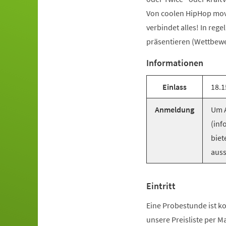
Von coolen HipHop mov
verbindet alles! In reg
präsentieren (Wettbewer
Informationen
Einlass
18.1
Anmeldung
Um A
(inf
biet
auss
Eintritt
Eine Probestunde ist ko
unsere Preisliste per M