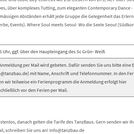
es, über komplexes Tutting, zum eleganten Contemporary Dance -
elmässigen Abständen erhält jede Gruppe die Gelegenheit das Erlern
be, Events). Where Soul meets Seoul- Wo die Seele Seoul (Südkorea
5 Uhr, ggf. über den Haupteingang des Sc Grün- Weiß
nmeldung per Mail wird gebeten. Dafür senden Sie uns bitte eine 
o@tanzbau.de) mit Name, Anschrift und Telefonnummer. In den Fer
en wir teilweise ein Ferienprogramm die Anmeldung erfolgt hier
chließlich vor den Ferien per Mail.
stenlos, danach gelten die Tarife des TanzBaus. Gern senden wir I
ail, schreiben Sie uns an! Info@tanzbau.de