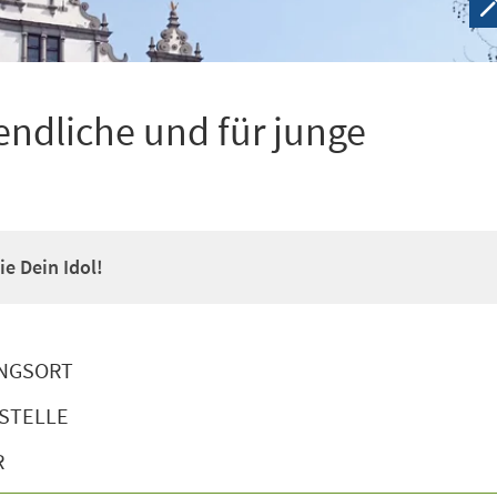
ndliche und für junge
e Dein Idol!
NGSORT
STELLE
R