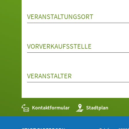
VERANSTALTUNGSORT
VORVERKAUFSSTELLE
VERANSTALTER
Kontaktformular
(Öffnet
Stadtplan
in
einem
neuen
Tab)