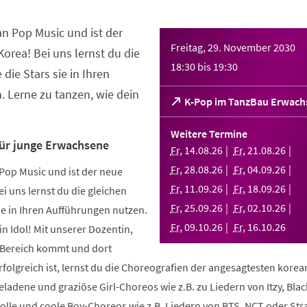
an Pop Music und ist der
Freitag, 29. November 2030
orea! Bei uns lernst du die
18:30
bis
19:30
 die Stars sie in Ihren
 Lerne zu tanzen, wie dein
(Öffnet
K-Pop im TanzBau Erwach
in
einem
Weitere Termine
neuen
für junge Erwachsene
Fr
,
14
.
08
.
26
Fr
,
21
.
08
.
26
Tab)
Fr
,
28
.
08
.
26
Fr
,
04
.
09
.
26
Pop Music und ist der neue
Fr
,
11
.
09
.
26
Fr
,
18
.
09
.
26
i uns lernst du die gleichen
Fr
,
25
.
09
.
26
Fr
,
02
.
10
.
26
sie in Ihren Aufführungen nutzen.
Fr
,
09
.
10
.
26
Fr
,
16
.
10
.
26
in Idol! Mit unserer Dozentin,
m Bereich kommt und dort
folgreich ist, lernst du die Choreografien der angesagtesten kore
geladene und graziöse Girl-Choreos wie z.B. zu Liedern von Itzy, Bla
volle und coole Boy-Choreos wie z.B. Liedern von BTS, NCT oder Stra