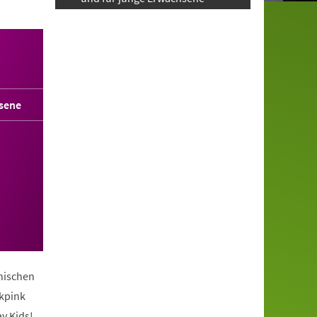
sene
anischen
ckpink
y Kids!