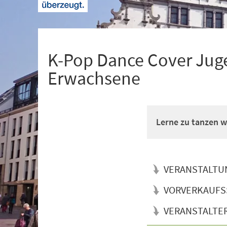
+
1
K-Pop Dance Cover Juge
Erwachsene
Lerne zu tanzen wi
VERANSTALTU
VORVERKAUFS
VERANSTALTE