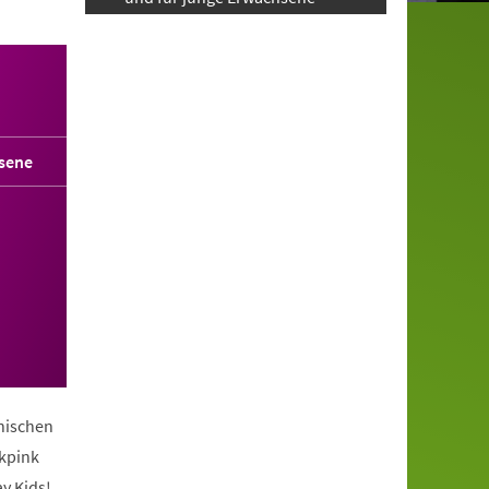
sene
anischen
ckpink
y Kids!