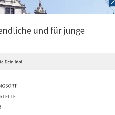
ndliche und für junge
e Dein Idol!
NGSORT
STELLE
R