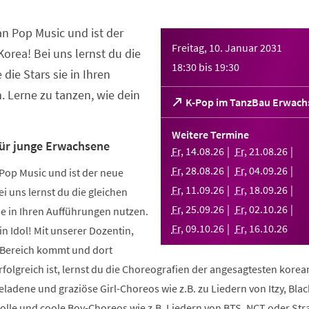
an Pop Music und ist der
Freitag, 10. Januar 2031
orea! Bei uns lernst du die
18:30
bis
19:30
 die Stars sie in Ihren
 Lerne zu tanzen, wie dein
(Öffnet
K-Pop im TanzBau Erwach
in
einem
Weitere Termine
neuen
für junge Erwachsene
Fr
,
14
.
08
.
26
Fr
,
21
.
08
.
26
Tab)
Fr
,
28
.
08
.
26
Fr
,
04
.
09
.
26
Pop Music und ist der neue
Fr
,
11
.
09
.
26
Fr
,
18
.
09
.
26
i uns lernst du die gleichen
Fr
,
25
.
09
.
26
Fr
,
02
.
10
.
26
sie in Ihren Aufführungen nutzen.
Fr
,
09
.
10
.
26
Fr
,
16
.
10
.
26
in Idol! Mit unserer Dozentin,
m Bereich kommt und dort
folgreich ist, lernst du die Choreografien der angesagtesten kore
geladene und graziöse Girl-Choreos wie z.B. zu Liedern von Itzy, Bla
volle und coole Boy-Choreos wie z.B. Liedern von BTS, NCT oder Stra