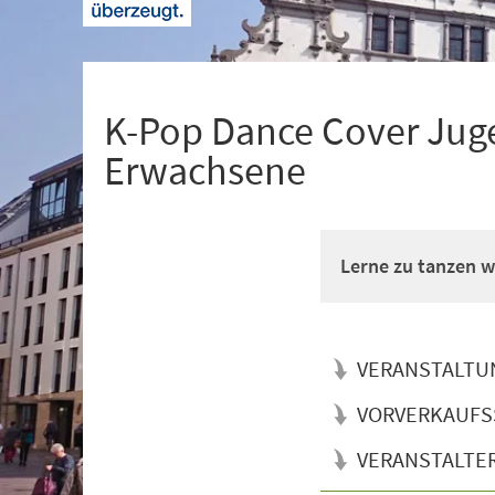
+
1
K-Pop Dance Cover Juge
Erwachsene
Lerne zu tanzen wi
VERANSTALTU
VORVERKAUFS
VERANSTALTE