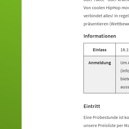
Von coolen HipHop mov
verbindet alles! In reg
präsentieren (Wettbewer
Informationen
Einlass
18.1
Anmeldung
Um A
(inf
biet
auss
Eintritt
Eine Probestunde ist ko
unsere Preisliste per M