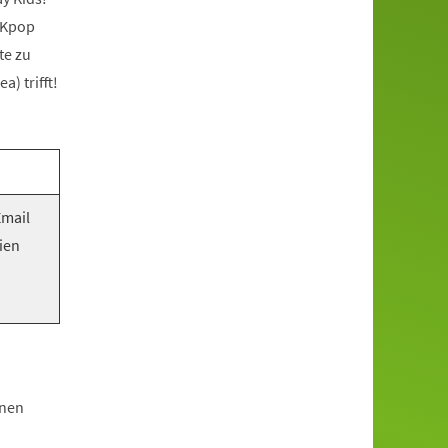
 Kpop
te zu
) trifft!
Email
ien
hnen