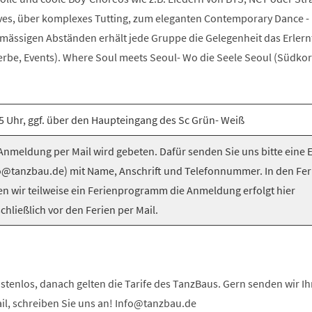
es, über komplexes Tutting, zum eleganten Contemporary Dance -
elmässigen Abständen erhält jede Gruppe die Gelegenheit das Erlern
be, Events). Where Soul meets Seoul- Wo die Seele Seoul (Südkorea
5 Uhr, ggf. über den Haupteingang des Sc Grün- Weiß
nmeldung per Mail wird gebeten. Dafür senden Sie uns bitte eine 
o@tanzbau.de) mit Name, Anschrift und Telefonnummer. In den Fer
en wir teilweise ein Ferienprogramm die Anmeldung erfolgt hier
chließlich vor den Ferien per Mail.
stenlos, danach gelten die Tarife des TanzBaus. Gern senden wir I
ail, schreiben Sie uns an! Info@tanzbau.de