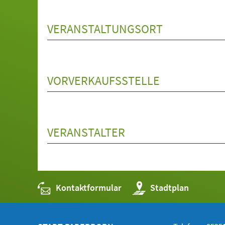
VERANSTALTUNGSORT
VORVERKAUFSSTELLE
VERANSTALTER
Kontaktformular
(Öffnet
Stadtplan
in
einem
neuen
Tab)