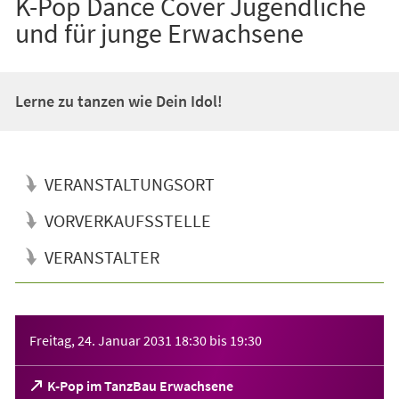
K-Pop Dance Cover Jugendliche
und für junge Erwachsene
Lerne zu tanzen wie Dein Idol!
VERANSTALTUNGSORT
VORVERKAUFSSTELLE
VERANSTALTER
Veranstaltungsinformationen
Freitag, 24. Januar 2031
18:30
bis
19:30
(Öffnet
K-Pop im TanzBau Erwachsene