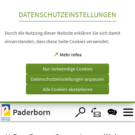
Inhalt anspringen
DATENSCHUTZEINSTELLUNGEN
Durch die Nutzung dieser Website erklären Sie sich damit
einverstanden, dass diese Seite Cookies verwendet.
(Öffnet
Mehr Infos
in
einem
Nur notwendige Cookies
neuen
Tab)
Datenschutzeinstellungen anpassen
Alle Cookies akzeptieren
Visuelle
Paderborn
Assistenzsoftware
öffnen.