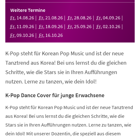
in
einem
Weitere Termine
neuen
Fr
,
14
.
08
.
26
Fr
,
21
.
08
.
26
Fr
,
28
.
08
.
26
Fr
,
04
.
09
.
26
Tab)
Fr
,
11
.
09
.
26
Fr
,
18
.
09
.
26
Fr
,
25
.
09
.
26
Fr
,
02
.
10
.
26
Fr
,
09
.
10
.
26
Fr
,
16
.
10
.
26
K-Pop steht für Korean Pop Music und ist der neue
Tanztrend aus Korea! Bei uns lernst du die gleichen
Schritte, wie die Stars sie in Ihren Aufführungen
nutzen. Lerne zu tanzen, wie dein Idol!
K-Pop Dance Cover für junge Erwachsene
K-Pop steht für Korean Pop Music und ist der neue Tanztrend
aus Korea! Bei uns lernst du die gleichen Schritte, wie die
Stars sie in Ihren Aufführungen nutzen. Lerne zu tanzen, wie
dein Idol! Mit unserer Dozentin, die speziell aus diesem