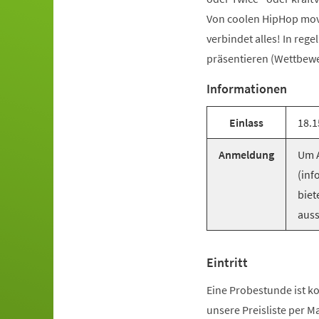
Von coolen HipHop mov
verbindet alles! In reg
präsentieren (Wettbewer
Informationen
Einlass
18.1
Anmeldung
Um A
(inf
biet
auss
Eintritt
Eine Probestunde ist ko
unsere Preisliste per M