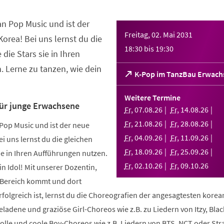
an Pop Music und ist der
Freitag, 02. Mai 2031
orea! Bei uns lernst du die
18:30
bis
19:30
 die Stars sie in Ihren
 Lerne zu tanzen, wie dein
(Öffnet
K-Pop im TanzBau Erwach
in
einem
Weitere Termine
neuen
für junge Erwachsene
Fr
,
07
.
08
.
26
Fr
,
14
.
08
.
26
Tab)
Fr
,
21
.
08
.
26
Fr
,
28
.
08
.
26
Pop Music und ist der neue
Fr
,
04
.
09
.
26
Fr
,
11
.
09
.
26
i uns lernst du die gleichen
Fr
,
18
.
09
.
26
Fr
,
25
.
09
.
26
sie in Ihren Aufführungen nutzen.
Fr
,
02
.
10
.
26
Fr
,
09
.
10
.
26
in Idol! Mit unserer Dozentin,
m Bereich kommt und dort
folgreich ist, lernst du die Choreografien der angesagtesten kore
geladene und graziöse Girl-Choreos wie z.B. zu Liedern von Itzy, Bla
volle und coole Boy-Choreos wie z.B. Liedern von BTS, NCT oder Stra