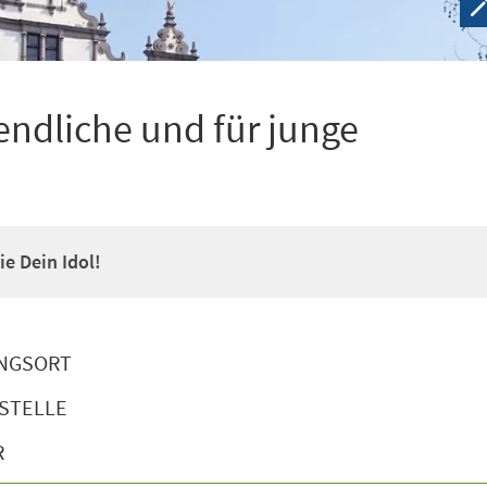
ndliche und für junge
e Dein Idol!
NGSORT
STELLE
R