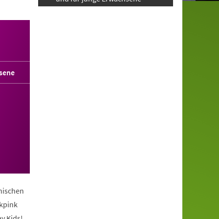
sene
anischen
ckpink
y Kids!