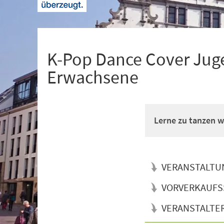
+
1
K-Pop Dance Cover Juge
Erwachsene
Lerne zu tanzen wi
VERANSTALTU
VORVERKAUFS
VERANSTALTE