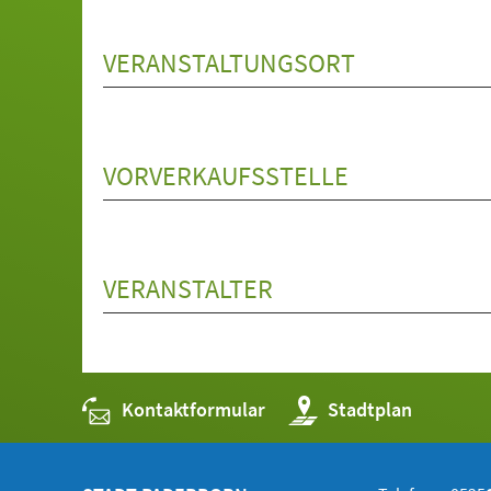
VERANSTALTUNGSORT
VORVERKAUFSSTELLE
VERANSTALTER
Kontaktformular
(Öffnet
Stadtplan
in
einem
neuen
Tab)