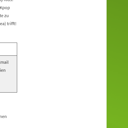
 Kpop
te zu
) trifft!
Email
ien
hnen