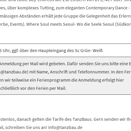
es, über komplexes Tutting, zum eleganten Contemporary Dance -
elmässigen Abständen erhält jede Gruppe die Gelegenheit das Erlern
be, Events). Where Soul meets Seoul- Wo die Seele Seoul (Südkorea
5 Uhr, ggf. über den Haupteingang des Sc Grün- Weiß
nmeldung per Mail wird gebeten. Dafür senden Sie uns bitte eine 
o@tanzbau.de) mit Name, Anschrift und Telefonnummer. In den Fer
en wir teilweise ein Ferienprogramm die Anmeldung erfolgt hier
chließlich vor den Ferien per Mail.
stenlos, danach gelten die Tarife des TanzBaus. Gern senden wir I
ail, schreiben Sie uns an! Info@tanzbau.de