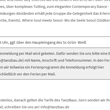
es, über komplexes Tutting, zum eleganten Contemporary Dance -
elmässigen Abständen erhält jede Gruppe die Gelegenheit das Erlern
be, Events). Where Soul meets Seoul- Wo die Seele Seoul (Südkorea
5 Uhr, ggf. über den Haupteingang des Sc Grün- Weiß
nmeldung per Mail wird gebeten. Dafür senden Sie uns bitte eine 
o@tanzbau.de) mit Name, Anschrift und Telefonnummer. In den Fer
en wir teilweise ein Ferienprogramm die Anmeldung erfolgt hier
chließlich vor den Ferien per Mail.
stenlos, danach gelten die Tarife des TanzBaus. Gern senden wir I
ail, schreiben Sie uns an! Info@tanzbau.de