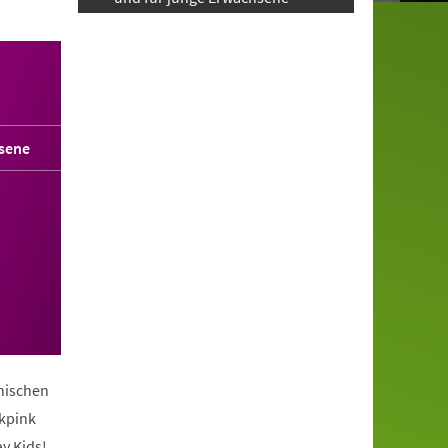
sene
anischen
ckpink
y Kids!