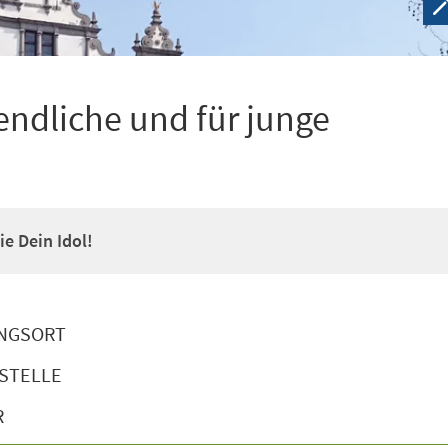
ndliche und für junge
e Dein Idol!
NGSORT
STELLE
R