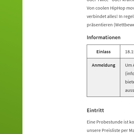
Von coolen HipHop mov
verbindet alles! In reg
präsentieren (Wettbewer
Informationen
Einlass
18.1
Anmeldung
Um A
(inf
biet
auss
Eintritt
Eine Probestunde ist ko
unsere Preisliste per M