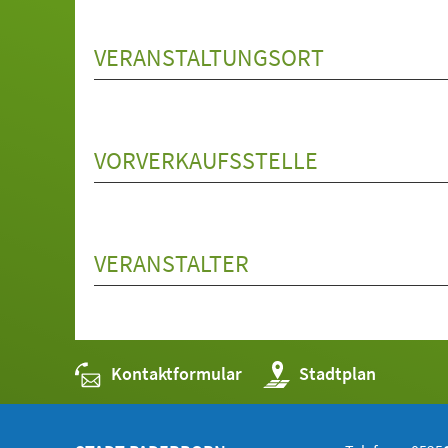
VERANSTALTUNGSORT
VORVERKAUFSSTELLE
VERANSTALTER
Kontaktformular
(Öffnet
Stadtplan
in
einem
neuen
Tab)