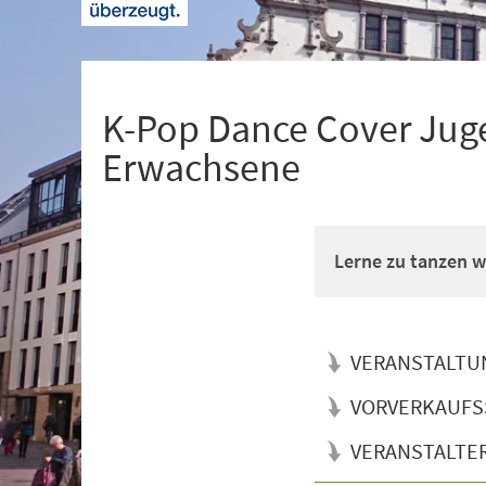
+
1
K-Pop Dance Cover Juge
Erwachsene
Lerne zu tanzen wi
VERANSTALTU
VORVERKAUFS
VERANSTALTE