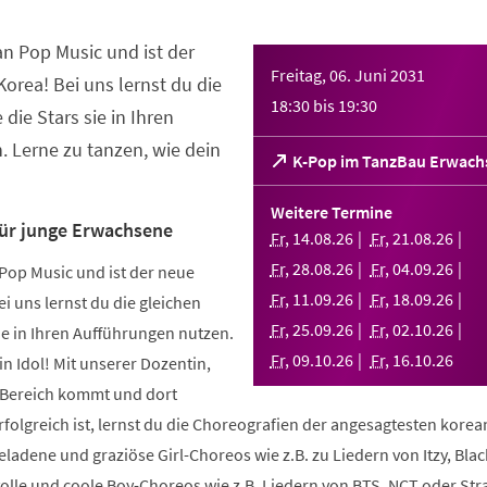
an Pop Music und ist der
Freitag, 06. Juni 2031
orea! Bei uns lernst du die
18:30
bis
19:30
 die Stars sie in Ihren
 Lerne zu tanzen, wie dein
(Öffnet
K-Pop im TanzBau Erwach
in
einem
Weitere Termine
neuen
für junge Erwachsene
Fr
,
14
.
08
.
26
Fr
,
21
.
08
.
26
Tab)
Fr
,
28
.
08
.
26
Fr
,
04
.
09
.
26
Pop Music und ist der neue
Fr
,
11
.
09
.
26
Fr
,
18
.
09
.
26
i uns lernst du die gleichen
Fr
,
25
.
09
.
26
Fr
,
02
.
10
.
26
sie in Ihren Aufführungen nutzen.
Fr
,
09
.
10
.
26
Fr
,
16
.
10
.
26
in Idol! Mit unserer Dozentin,
m Bereich kommt und dort
folgreich ist, lernst du die Choreografien der angesagtesten kore
geladene und graziöse Girl-Choreos wie z.B. zu Liedern von Itzy, Bla
volle und coole Boy-Choreos wie z.B. Liedern von BTS, NCT oder Stra