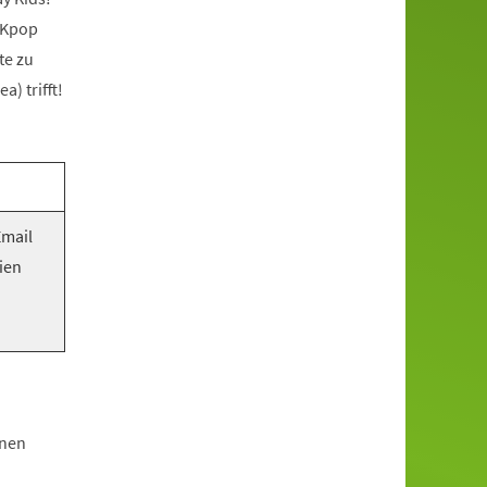
 Kpop
te zu
) trifft!
Email
ien
hnen