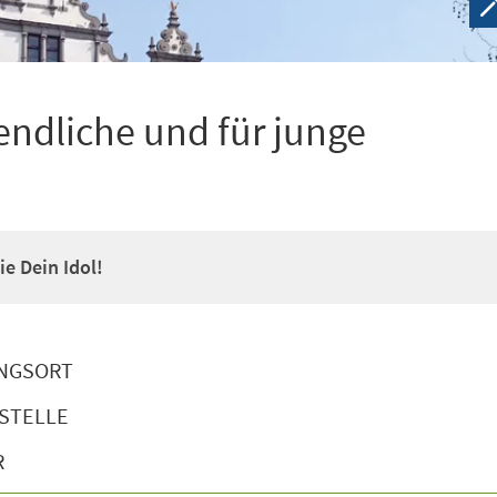
ndliche und für junge
e Dein Idol!
NGSORT
STELLE
R