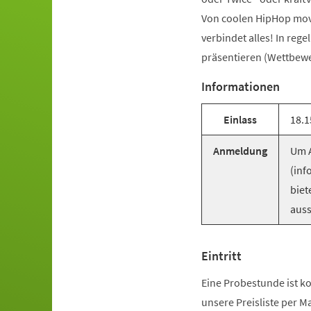
Von coolen HipHop mov
verbindet alles! In reg
präsentieren (Wettbewer
Informationen
Einlass
18.1
Anmeldung
Um A
(inf
biet
auss
Eintritt
Eine Probestunde ist ko
unsere Preisliste per M