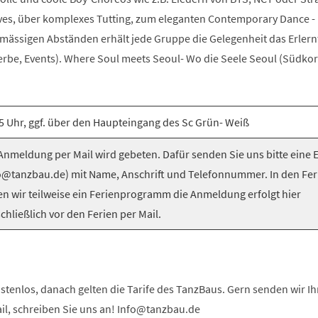
es, über komplexes Tutting, zum eleganten Contemporary Dance -
elmässigen Abständen erhält jede Gruppe die Gelegenheit das Erlern
be, Events). Where Soul meets Seoul- Wo die Seele Seoul (Südkorea
5 Uhr, ggf. über den Haupteingang des Sc Grün- Weiß
nmeldung per Mail wird gebeten. Dafür senden Sie uns bitte eine 
o@tanzbau.de) mit Name, Anschrift und Telefonnummer. In den Fer
en wir teilweise ein Ferienprogramm die Anmeldung erfolgt hier
chließlich vor den Ferien per Mail.
stenlos, danach gelten die Tarife des TanzBaus. Gern senden wir I
ail, schreiben Sie uns an! Info@tanzbau.de