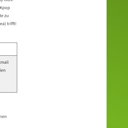
 Kpop
te zu
) trifft!
Email
ien
hnen