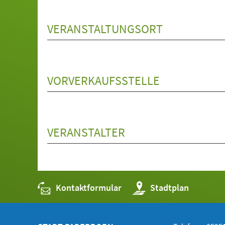
VERANSTALTUNGSORT
VORVERKAUFSSTELLE
VERANSTALTER
Kontaktformular
(Öffnet
Stadtplan
in
einem
neuen
Tab)