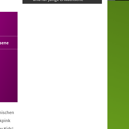
sene
anischen
ckpink
y Kids!