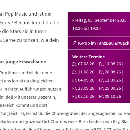
an Pop Music und ist der
Freitag, 05. September 2025
orea! Bei uns lernst du die
18:30
bis
19:30
 die Stars sie in Ihren
 Lerne zu tanzen, wie dein
(Öffnet
K-Pop im TanzBau Erwach
in
einem
Weitere Termine
neuen
für junge Erwachsene
Fr
,
07
.
08
.
26
Fr
,
14
.
08
.
26
Tab)
Fr
,
21
.
08
.
26
Fr
,
28
.
08
.
26
Pop Music und ist der neue
Fr
,
04
.
09
.
26
Fr
,
11
.
09
.
26
i uns lernst du die gleichen
Fr
,
18
.
09
.
26
Fr
,
25
.
09
.
26
sie in Ihren Aufführungen nutzen.
Fr
,
02
.
10
.
26
Fr
,
09
.
10
.
26
in Idol! Mit unserer Dozentin,
m Bereich kommt und dort
folgreich ist, lernst du die Choreografien der angesagtesten kore
geladene und graziöse Girl-Choreos wie z.B. zu Liedern von Itzy, Bla
volle und coole Boy-Choreos wie z.B. Liedern von BTS, NCT oder Stra