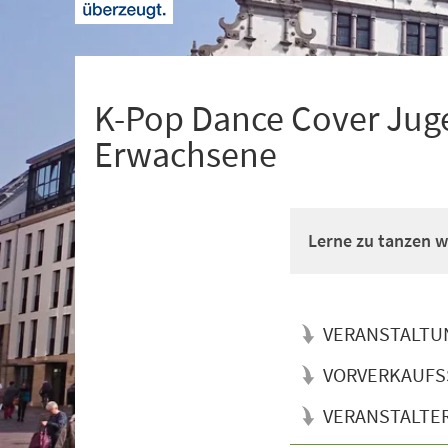
+
1
K-Pop Dance Cover Juge
Erwachsene
Lerne zu tanzen wi
VERANSTALTU
VORVERKAUFS
VERANSTALTE