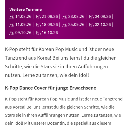
in
einem
Weitere Termine
neuen
Fr
,
14
.
08
.
26
Fr
,
21
.
08
.
26
Fr
,
28
.
08
.
26
Fr
,
04
.
09
.
26
Tab)
Fr
,
11
.
09
.
26
Fr
,
18
.
09
.
26
Fr
,
25
.
09
.
26
Fr
,
02
.
10
.
26
Fr
,
09
.
10
.
26
Fr
,
16
.
10
.
26
K-Pop steht für Korean Pop Music und ist der neue
Tanztrend aus Korea! Bei uns lernst du die gleichen
Schritte, wie die Stars sie in Ihren Aufführungen
nutzen. Lerne zu tanzen, wie dein Idol!
K-Pop Dance Cover für junge Erwachsene
K-Pop steht für Korean Pop Music und ist der neue Tanztrend
aus Korea! Bei uns lernst du die gleichen Schritte, wie die
Stars sie in Ihren Aufführungen nutzen. Lerne zu tanzen, wie
dein Idol! Mit unserer Dozentin, die speziell aus diesem