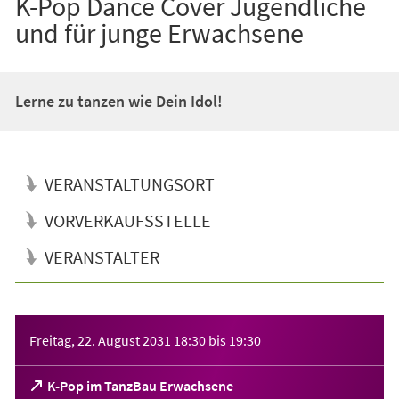
K-Pop Dance Cover Jugendliche
und für junge Erwachsene
Lerne zu tanzen wie Dein Idol!
VERANSTALTUNGSORT
VORVERKAUFSSTELLE
VERANSTALTER
Veranstaltungsinformationen
Freitag, 22. August 2031
18:30
bis
19:30
(Öffnet
K-Pop im TanzBau Erwachsene