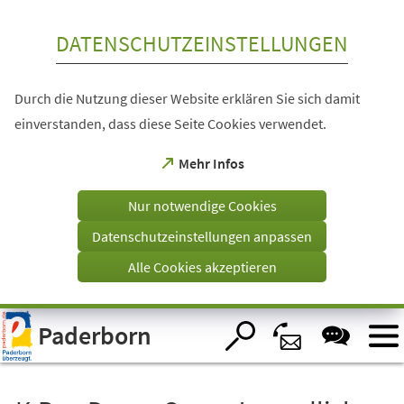
Inhalt anspringen
DATENSCHUTZEINSTELLUNGEN
Durch die Nutzung dieser Website erklären Sie sich damit
einverstanden, dass diese Seite Cookies verwendet.
(Öffnet
Mehr Infos
in
einem
Nur notwendige Cookies
neuen
Tab)
Datenschutzeinstellungen anpassen
Alle Cookies akzeptieren
Visuelle
Paderborn
Assistenzsoftware
öffnen.