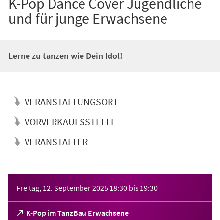
K-Pop Dance Cover Jugendliche
und für junge Erwachsene
Lerne zu tanzen wie Dein Idol!
VERANSTALTUNGSORT
VORVERKAUFSSTELLE
VERANSTALTER
Veranstaltungsinformationen
Freitag, 12. September 2025
18:30
bis
19:30
(Öffnet
K-Pop im TanzBau Erwachsene