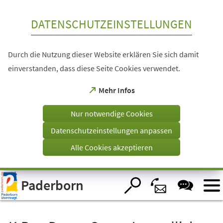
Inhalt anspringen
DATENSCHUTZEINSTELLUNGEN
Durch die Nutzung dieser Website erklären Sie sich damit
einverstanden, dass diese Seite Cookies verwendet.
(Öffnet
Mehr Infos
in
einem
Nur notwendige Cookies
neuen
Tab)
Datenschutzeinstellungen anpassen
Alle Cookies akzeptieren
Visuelle
Paderborn
Assistenzsoftware
öffnen.