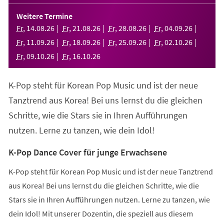
in
einem
Weitere Termine
neuen
Fr
,
14
.
08
.
26
Fr
,
21
.
08
.
26
Fr
,
28
.
08
.
26
Fr
,
04
.
09
.
26
Tab)
Fr
,
11
.
09
.
26
Fr
,
18
.
09
.
26
Fr
,
25
.
09
.
26
Fr
,
02
.
10
.
26
Fr
,
09
.
10
.
26
Fr
,
16
.
10
.
26
K-Pop steht für Korean Pop Music und ist der neue
Tanztrend aus Korea! Bei uns lernst du die gleichen
Schritte, wie die Stars sie in Ihren Aufführungen
nutzen. Lerne zu tanzen, wie dein Idol!
K-Pop Dance Cover für junge Erwachsene
K-Pop steht für Korean Pop Music und ist der neue Tanztrend
aus Korea! Bei uns lernst du die gleichen Schritte, wie die
Stars sie in Ihren Aufführungen nutzen. Lerne zu tanzen, wie
dein Idol! Mit unserer Dozentin, die speziell aus diesem