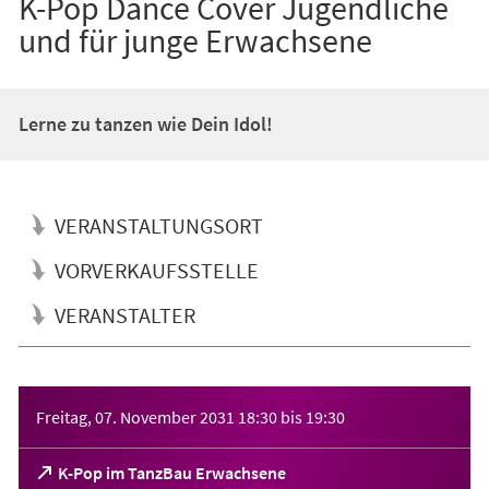
K-Pop Dance Cover Jugendliche
und für junge Erwachsene
Lerne zu tanzen wie Dein Idol!
VERANSTALTUNGSORT
VORVERKAUFSSTELLE
VERANSTALTER
Veranstaltungsinformationen
Freitag, 07. November 2031
18:30
bis
19:30
(Öffnet
K-Pop im TanzBau Erwachsene