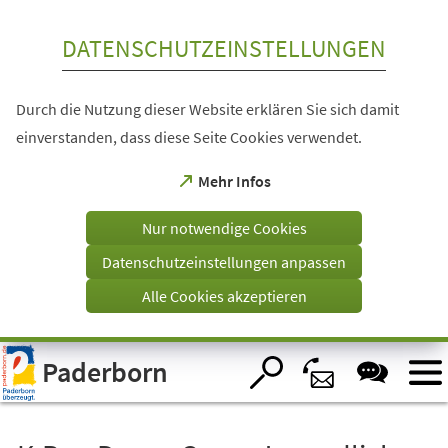
Inhalt anspringen
DATENSCHUTZEINSTELLUNGEN
Durch die Nutzung dieser Website erklären Sie sich damit
einverstanden, dass diese Seite Cookies verwendet.
(Öffnet
Mehr Infos
in
einem
Nur notwendige Cookies
neuen
Tab)
Datenschutzeinstellungen anpassen
Alle Cookies akzeptieren
Visuelle
Paderborn
Assistenzsoftware
öffnen.