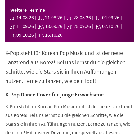
in
einem
Weitere Termine
neuen
Fr
,
14
.
08
.
26
Fr
,
21
.
08
.
26
Fr
,
28
.
08
.
26
Fr
,
04
.
09
.
26
Tab)
Fr
,
11
.
09
.
26
Fr
,
18
.
09
.
26
Fr
,
25
.
09
.
26
Fr
,
02
.
10
.
26
Fr
,
09
.
10
.
26
Fr
,
16
.
10
.
26
K-Pop steht für Korean Pop Music und ist der neue
Tanztrend aus Korea! Bei uns lernst du die gleichen
Schritte, wie die Stars sie in Ihren Aufführungen
nutzen. Lerne zu tanzen, wie dein Idol!
K-Pop Dance Cover für junge Erwachsene
K-Pop steht für Korean Pop Music und ist der neue Tanztrend
aus Korea! Bei uns lernst du die gleichen Schritte, wie die
Stars sie in Ihren Aufführungen nutzen. Lerne zu tanzen, wie
dein Idol! Mit unserer Dozentin, die speziell aus diesem