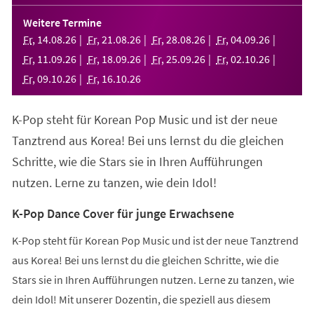
in
einem
Weitere Termine
neuen
Fr
,
14
.
08
.
26
Fr
,
21
.
08
.
26
Fr
,
28
.
08
.
26
Fr
,
04
.
09
.
26
Tab)
Fr
,
11
.
09
.
26
Fr
,
18
.
09
.
26
Fr
,
25
.
09
.
26
Fr
,
02
.
10
.
26
Fr
,
09
.
10
.
26
Fr
,
16
.
10
.
26
K-Pop steht für Korean Pop Music und ist der neue
Tanztrend aus Korea! Bei uns lernst du die gleichen
Schritte, wie die Stars sie in Ihren Aufführungen
nutzen. Lerne zu tanzen, wie dein Idol!
K-Pop Dance Cover für junge Erwachsene
K-Pop steht für Korean Pop Music und ist der neue Tanztrend
aus Korea! Bei uns lernst du die gleichen Schritte, wie die
Stars sie in Ihren Aufführungen nutzen. Lerne zu tanzen, wie
dein Idol! Mit unserer Dozentin, die speziell aus diesem