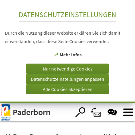
Inhalt anspringen
DATENSCHUTZEINSTELLUNGEN
Durch die Nutzung dieser Website erklären Sie sich damit
einverstanden, dass diese Seite Cookies verwendet.
(Öffnet
Mehr Infos
in
einem
Nur notwendige Cookies
neuen
Tab)
Datenschutzeinstellungen anpassen
Alle Cookies akzeptieren
Visuelle
Paderborn
Assistenzsoftware
öffnen.