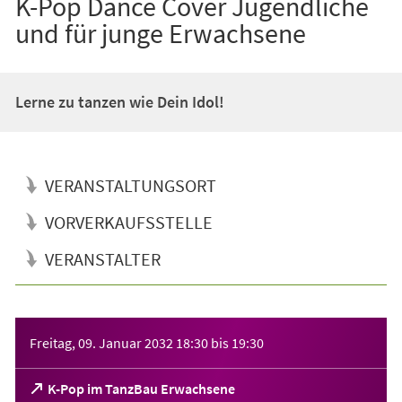
K-Pop Dance Cover Jugendliche
und für junge Erwachsene
Lerne zu tanzen wie Dein Idol!
VERANSTALTUNGSORT
VORVERKAUFSSTELLE
VERANSTALTER
Veranstaltungsinformationen
Freitag, 09. Januar 2032
18:30
bis
19:30
(Öffnet
K-Pop im TanzBau Erwachsene