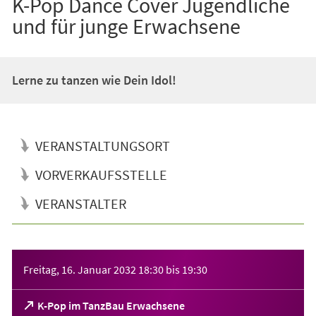
K-Pop Dance Cover Jugendliche
und für junge Erwachsene
Lerne zu tanzen wie Dein Idol!
VERANSTALTUNGSORT
VORVERKAUFSSTELLE
VERANSTALTER
Veranstaltungsinformationen
Freitag, 16. Januar 2032
18:30
bis
19:30
(Öffnet
K-Pop im TanzBau Erwachsene