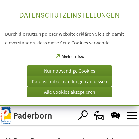
Inhalt anspringen
DATENSCHUTZEINSTELLUNGEN
Durch die Nutzung dieser Website erklären Sie sich damit
einverstanden, dass diese Seite Cookies verwendet.
(Öffnet
Mehr Infos
in
einem
Nur notwendige Cookies
neuen
Tab)
Datenschutzeinstellungen anpassen
Alle Cookies akzeptieren
Visuelle
Paderborn
Assistenzsoftware
öffnen.