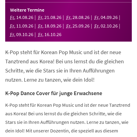
in
einem
Weitere Termine
neuen
Fr
,
14
.
08
.
26
Fr
,
21
.
08
.
26
Fr
,
28
.
08
.
26
Fr
,
04
.
09
.
26
Tab)
Fr
,
11
.
09
.
26
Fr
,
18
.
09
.
26
Fr
,
25
.
09
.
26
Fr
,
02
.
10
.
26
Fr
,
09
.
10
.
26
Fr
,
16
.
10
.
26
K-Pop steht für Korean Pop Music und ist der neue
Tanztrend aus Korea! Bei uns lernst du die gleichen
Schritte, wie die Stars sie in Ihren Aufführungen
nutzen. Lerne zu tanzen, wie dein Idol!
K-Pop Dance Cover für junge Erwachsene
K-Pop steht für Korean Pop Music und ist der neue Tanztrend
aus Korea! Bei uns lernst du die gleichen Schritte, wie die
Stars sie in Ihren Aufführungen nutzen. Lerne zu tanzen, wie
dein Idol! Mit unserer Dozentin, die speziell aus diesem