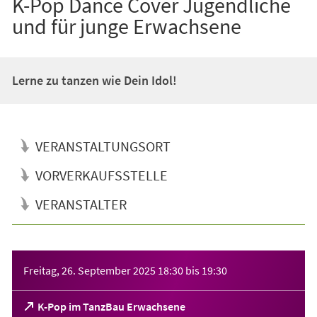
K-Pop Dance Cover Jugendliche
und für junge Erwachsene
Lerne zu tanzen wie Dein Idol!
VERANSTALTUNGSORT
VORVERKAUFSSTELLE
VERANSTALTER
Veranstaltungsinformationen
Freitag, 26. September 2025
18:30
bis
19:30
(Öffnet
K-Pop im TanzBau Erwachsene