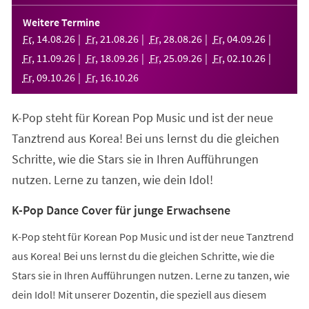
in
einem
Weitere Termine
neuen
Fr
,
14
.
08
.
26
Fr
,
21
.
08
.
26
Fr
,
28
.
08
.
26
Fr
,
04
.
09
.
26
Tab)
Fr
,
11
.
09
.
26
Fr
,
18
.
09
.
26
Fr
,
25
.
09
.
26
Fr
,
02
.
10
.
26
Fr
,
09
.
10
.
26
Fr
,
16
.
10
.
26
K-Pop steht für Korean Pop Music und ist der neue
Tanztrend aus Korea! Bei uns lernst du die gleichen
Schritte, wie die Stars sie in Ihren Aufführungen
nutzen. Lerne zu tanzen, wie dein Idol!
K-Pop Dance Cover für junge Erwachsene
K-Pop steht für Korean Pop Music und ist der neue Tanztrend
aus Korea! Bei uns lernst du die gleichen Schritte, wie die
Stars sie in Ihren Aufführungen nutzen. Lerne zu tanzen, wie
dein Idol! Mit unserer Dozentin, die speziell aus diesem