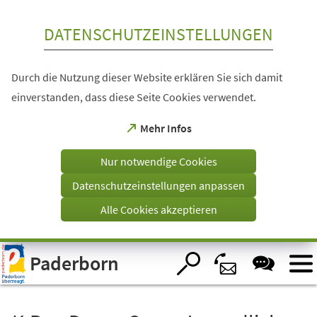
Inhalt anspringen
DATENSCHUTZEINSTELLUNGEN
Durch die Nutzung dieser Website erklären Sie sich damit
einverstanden, dass diese Seite Cookies verwendet.
(Öffnet
Mehr Infos
in
einem
Nur notwendige Cookies
neuen
Tab)
Datenschutzeinstellungen anpassen
Alle Cookies akzeptieren
Visuelle
Paderborn
Assistenzsoftware
öffnen.