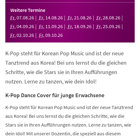
in
einem
Weitere Termine
neuen
Fr
,
07
.
08
.
26
Fr
,
14
.
08
.
26
Fr
,
21
.
08
.
26
Fr
,
28
.
08
.
26
Tab)
Fr
,
04
.
09
.
26
Fr
,
11
.
09
.
26
Fr
,
18
.
09
.
26
Fr
,
25
.
09
.
26
Fr
,
02
.
10
.
26
Fr
,
09
.
10
.
26
K-Pop steht für Korean Pop Music und ist der neue
Tanztrend aus Korea! Bei uns lernst du die gleichen
Schritte, wie die Stars sie in Ihren Aufführungen
nutzen. Lerne zu tanzen, wie dein Idol!
K-Pop Dance Cover für junge Erwachsene
K-Pop steht für Korean Pop Music und ist der neue Tanztrend
aus Korea! Bei uns lernst du die gleichen Schritte, wie die
Stars sie in Ihren Aufführungen nutzen. Lerne zu tanzen, wie
dein Idol! Mit unserer Dozentin, die speziell aus diesem