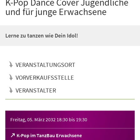
K-Pop Dance Cover Jugendliche
und für junge Erwachsene
Lerne zu tanzen wie Dein Idol!
VERANSTALTUNGSORT
VORVERKAUFSSTELLE
VERANSTALTER
Veranstaltungsinformationen
Freitag, 05. März 2032
18:30
bis
19:30
(Öffnet
K-Pop im TanzBau Erwachsene