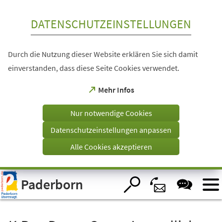
Inhalt anspringen
DATENSCHUTZEINSTELLUNGEN
Durch die Nutzung dieser Website erklären Sie sich damit
einverstanden, dass diese Seite Cookies verwendet.
(Öffnet
Mehr Infos
in
einem
Nur notwendige Cookies
neuen
Tab)
Datenschutzeinstellungen anpassen
Alle Cookies akzeptieren
Visuelle
Paderborn
Assistenzsoftware
öffnen.