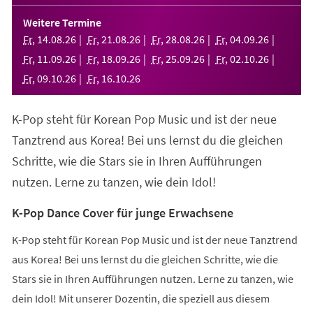
in
einem
Weitere Termine
neuen
Fr
,
14
.
08
.
26
Fr
,
21
.
08
.
26
Fr
,
28
.
08
.
26
Fr
,
04
.
09
.
26
Tab)
Fr
,
11
.
09
.
26
Fr
,
18
.
09
.
26
Fr
,
25
.
09
.
26
Fr
,
02
.
10
.
26
Fr
,
09
.
10
.
26
Fr
,
16
.
10
.
26
K-Pop steht für Korean Pop Music und ist der neue
Tanztrend aus Korea! Bei uns lernst du die gleichen
Schritte, wie die Stars sie in Ihren Aufführungen
nutzen. Lerne zu tanzen, wie dein Idol!
K-Pop Dance Cover für junge Erwachsene
K-Pop steht für Korean Pop Music und ist der neue Tanztrend
aus Korea! Bei uns lernst du die gleichen Schritte, wie die
Stars sie in Ihren Aufführungen nutzen. Lerne zu tanzen, wie
dein Idol! Mit unserer Dozentin, die speziell aus diesem