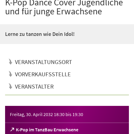
K-Pop Dance Cover Jugendliche
und für junge Erwachsene
Lerne zu tanzen wie Dein Idol!
VERANSTALTUNGSORT
VORVERKAUFSSTELLE
VERANSTALTER
Veranstaltungsinformationen
Freitag, 30. April 2032
18:30
bis
19:30
(Öffnet
K-Pop im TanzBau Erwachsene