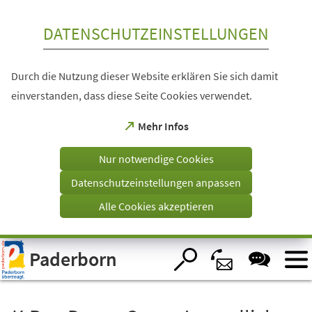
Inhalt anspringen
DATENSCHUTZEINSTELLUNGEN
Durch die Nutzung dieser Website erklären Sie sich damit
einverstanden, dass diese Seite Cookies verwendet.
(Öffnet
Mehr Infos
in
einem
Nur notwendige Cookies
neuen
Tab)
Datenschutzeinstellungen anpassen
Alle Cookies akzeptieren
Visuelle
Paderborn
Assistenzsoftware
öffnen.