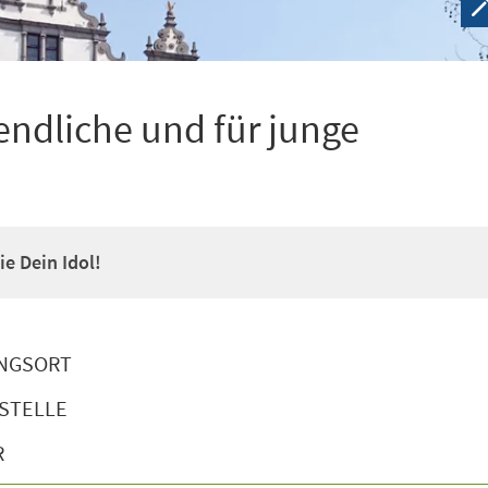
ndliche und für junge
e Dein Idol!
NGSORT
STELLE
R