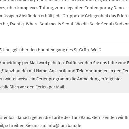
es, über komplexes Tutting, zum eleganten Contemporary Dance -
elmässigen Abständen erhält jede Gruppe die Gelegenheit das Erlern
be, Events). Where Soul meets Seoul- Wo die Seele Seoul (Südkorea
5 Uhr, ggf. über den Haupteingang des Sc Grün- Weiß
nmeldung per Mail wird gebeten. Dafür senden Sie uns bitte eine 
o@tanzbau.de) mit Name, Anschrift und Telefonnummer. In den Fer
en wir teilweise ein Ferienprogramm die Anmeldung erfolgt hier
chließlich vor den Ferien per Mail.
stenlos, danach gelten die Tarife des TanzBaus. Gern senden wir I
ail, schreiben Sie uns an! Info@tanzbau.de