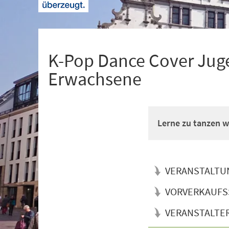
+
1
K-Pop Dance Cover Juge
Erwachsene
Lerne zu tanzen wi
VERANSTALTU
VORVERKAUFS
VERANSTALTE