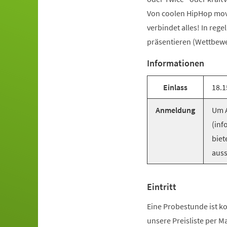
Von coolen HipHop mov
verbindet alles! In reg
präsentieren (Wettbewer
Informationen
Einlass
18.1
Anmeldung
Um A
(inf
biet
auss
Eintritt
Eine Probestunde ist ko
unsere Preisliste per M