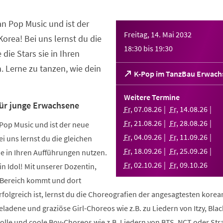
an Pop Music und ist der
Freitag, 14. Mai 2032
orea! Bei uns lernst du die
18:30
bis
19:30
 die Stars sie in Ihren
 Lerne zu tanzen, wie dein
(Öffnet
K-Pop im TanzBau Erwach
in
einem
Weitere Termine
neuen
für junge Erwachsene
Fr
,
07
.
08
.
26
Fr
,
14
.
08
.
26
Tab)
Fr
,
21
.
08
.
26
Fr
,
28
.
08
.
26
Pop Music und ist der neue
Fr
,
04
.
09
.
26
Fr
,
11
.
09
.
26
i uns lernst du die gleichen
Fr
,
18
.
09
.
26
Fr
,
25
.
09
.
26
sie in Ihren Aufführungen nutzen.
Fr
,
02
.
10
.
26
Fr
,
09
.
10
.
26
in Idol! Mit unserer Dozentin,
m Bereich kommt und dort
folgreich ist, lernst du die Choreografien der angesagtesten kore
geladene und graziöse Girl-Choreos wie z.B. zu Liedern von Itzy, Bla
volle und coole Boy-Choreos wie z.B. Liedern von BTS, NCT oder Stra