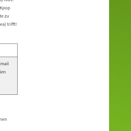
 Kpop
te zu
) trifft!
Email
ien
hnen