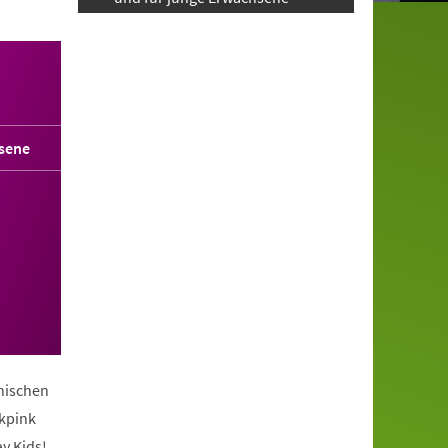
sene
anischen
ckpink
y Kids!