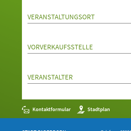
VERANSTALTUNGSORT
VORVERKAUFSSTELLE
VERANSTALTER
Kontaktformular
(Öffnet
Stadtplan
in
einem
neuen
Tab)