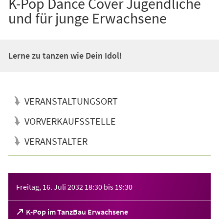
K-Pop Dance Cover Jugendliche
und für junge Erwachsene
Lerne zu tanzen wie Dein Idol!
VERANSTALTUNGSORT
VORVERKAUFSSTELLE
VERANSTALTER
Veranstaltungsinformationen
Freitag, 16. Juli 2032
18:30
bis
19:30
(Öffnet
K-Pop im TanzBau Erwachsene