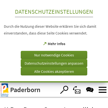
Inhalt anspringen
DATENSCHUTZEINSTELLUNGEN
Durch die Nutzung dieser Website erklären Sie sich damit
einverstanden, dass diese Seite Cookies verwendet.
(Öffnet
Mehr Infos
in
einem
Nur notwendige Cookies
neuen
Tab)
Datenschutzeinstellungen anpassen
Alle Cookies akzeptieren
Visuelle
Paderborn
Assistenzsoftware
öffnen.