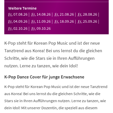
in
einem
Weitere Termine
neuen
Fr
,
07
.
08
.
26
Fr
,
14
.
08
.
26
Fr
,
21
.
08
.
26
Fr
,
28
.
08
.
26
Tab)
Fr
,
04
.
09
.
26
Fr
,
11
.
09
.
26
Fr
,
18
.
09
.
26
Fr
,
25
.
09
.
26
Fr
,
02
.
10
.
26
Fr
,
09
.
10
.
26
K-Pop steht für Korean Pop Music und ist der neue
Tanztrend aus Korea! Bei uns lernst du die gleichen
Schritte, wie die Stars sie in Ihren Aufführungen
nutzen. Lerne zu tanzen, wie dein Idol!
K-Pop Dance Cover für junge Erwachsene
K-Pop steht für Korean Pop Music und ist der neue Tanztrend
aus Korea! Bei uns lernst du die gleichen Schritte, wie die
Stars sie in Ihren Aufführungen nutzen. Lerne zu tanzen, wie
dein Idol! Mit unserer Dozentin, die speziell aus diesem