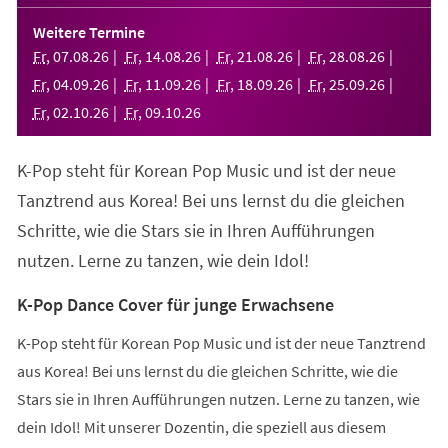
in
einem
Weitere Termine
neuen
Fr
,
07
.
08
.
26
Fr
,
14
.
08
.
26
Fr
,
21
.
08
.
26
Fr
,
28
.
08
.
26
Tab)
Fr
,
04
.
09
.
26
Fr
,
11
.
09
.
26
Fr
,
18
.
09
.
26
Fr
,
25
.
09
.
26
Fr
,
02
.
10
.
26
Fr
,
09
.
10
.
26
K-Pop steht für Korean Pop Music und ist der neue
Tanztrend aus Korea! Bei uns lernst du die gleichen
Schritte, wie die Stars sie in Ihren Aufführungen
nutzen. Lerne zu tanzen, wie dein Idol!
K-Pop Dance Cover für junge Erwachsene
K-Pop steht für Korean Pop Music und ist der neue Tanztrend
aus Korea! Bei uns lernst du die gleichen Schritte, wie die
Stars sie in Ihren Aufführungen nutzen. Lerne zu tanzen, wie
dein Idol! Mit unserer Dozentin, die speziell aus diesem