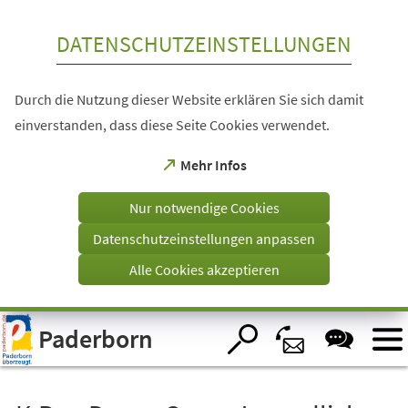
Inhalt anspringen
DATENSCHUTZEINSTELLUNGEN
Durch die Nutzung dieser Website erklären Sie sich damit
einverstanden, dass diese Seite Cookies verwendet.
(Öffnet
Mehr Infos
in
einem
Nur notwendige Cookies
neuen
Tab)
Datenschutzeinstellungen anpassen
Alle Cookies akzeptieren
Visuelle
Paderborn
Assistenzsoftware
öffnen.