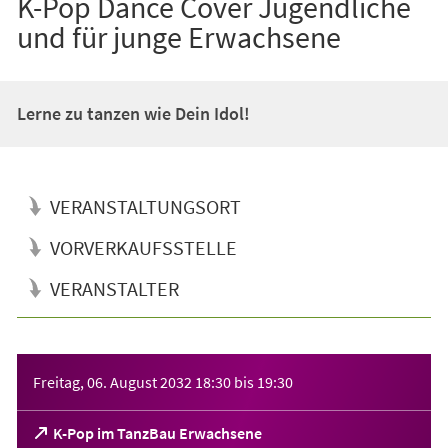
K-Pop Dance Cover Jugendliche
und für junge Erwachsene
Lerne zu tanzen wie Dein Idol!
VERANSTALTUNGSORT
VORVERKAUFSSTELLE
VERANSTALTER
Veranstaltungsinformationen
Freitag, 06. August 2032
18:30
bis
19:30
(Öffnet
K-Pop im TanzBau Erwachsene