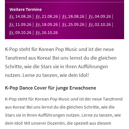
in
einem
Weitere Termine
neuen
Fr
,
14
.
08
.
26
Fr
,
21
.
08
.
26
Fr
,
28
.
08
.
26
Fr
,
04
.
09
.
26
Tab)
Fr
,
11
.
09
.
26
Fr
,
18
.
09
.
26
Fr
,
25
.
09
.
26
Fr
,
02
.
10
.
26
Fr
,
09
.
10
.
26
Fr
,
16
.
10
.
26
K-Pop steht für Korean Pop Music und ist der neue
Tanztrend aus Korea! Bei uns lernst du die gleichen
Schritte, wie die Stars sie in Ihren Aufführungen
nutzen. Lerne zu tanzen, wie dein Idol!
K-Pop Dance Cover für junge Erwachsene
K-Pop steht für Korean Pop Music und ist der neue Tanztrend
aus Korea! Bei uns lernst du die gleichen Schritte, wie die
Stars sie in Ihren Aufführungen nutzen. Lerne zu tanzen, wie
dein Idol! Mit unserer Dozentin, die speziell aus diesem