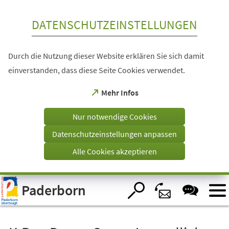
Inhalt anspringen
DATENSCHUTZEINSTELLUNGEN
Durch die Nutzung dieser Website erklären Sie sich damit
einverstanden, dass diese Seite Cookies verwendet.
(Öffnet
Mehr Infos
in
einem
Nur notwendige Cookies
neuen
Tab)
Datenschutzeinstellungen anpassen
Alle Cookies akzeptieren
Visuelle
Paderborn
Assistenzsoftware
öffnen.