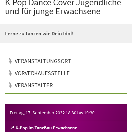
K-Pop Dance Cover Jugendliche
und für junge Erwachsene
Lerne zu tanzen wie Dein Idol!
VERANSTALTUNGSORT
VORVERKAUFSSTELLE
VERANSTALTER
Veranstaltungsinformationen
Freitag, 17. September 2032
18:30
bis
19:30
(Öffnet
K-Pop im TanzBau Erwachsene