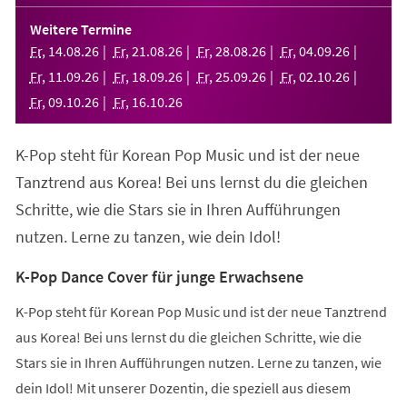
in
einem
Weitere Termine
neuen
Fr
,
14
.
08
.
26
Fr
,
21
.
08
.
26
Fr
,
28
.
08
.
26
Fr
,
04
.
09
.
26
Tab)
Fr
,
11
.
09
.
26
Fr
,
18
.
09
.
26
Fr
,
25
.
09
.
26
Fr
,
02
.
10
.
26
Fr
,
09
.
10
.
26
Fr
,
16
.
10
.
26
K-Pop steht für Korean Pop Music und ist der neue
Tanztrend aus Korea! Bei uns lernst du die gleichen
Schritte, wie die Stars sie in Ihren Aufführungen
nutzen. Lerne zu tanzen, wie dein Idol!
K-Pop Dance Cover für junge Erwachsene
K-Pop steht für Korean Pop Music und ist der neue Tanztrend
aus Korea! Bei uns lernst du die gleichen Schritte, wie die
Stars sie in Ihren Aufführungen nutzen. Lerne zu tanzen, wie
dein Idol! Mit unserer Dozentin, die speziell aus diesem