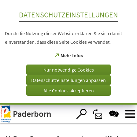
Inhalt anspringen
DATENSCHUTZEINSTELLUNGEN
Durch die Nutzung dieser Website erklären Sie sich damit
einverstanden, dass diese Seite Cookies verwendet.
(Öffnet
Mehr Infos
in
einem
Nur notwendige Cookies
neuen
Tab)
Datenschutzeinstellungen anpassen
Alle Cookies akzeptieren
Visuelle
Paderborn
Assistenzsoftware
öffnen.