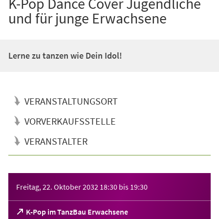
K-Pop Dance Cover Jugendliche
und für junge Erwachsene
Lerne zu tanzen wie Dein Idol!
VERANSTALTUNGSORT
VORVERKAUFSSTELLE
VERANSTALTER
Veranstaltungsinformationen
Freitag, 22. Oktober 2032
18:30
bis
19:30
(Öffnet
K-Pop im TanzBau Erwachsene