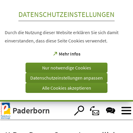
Inhalt anspringen
DATENSCHUTZEINSTELLUNGEN
Durch die Nutzung dieser Website erklären Sie sich damit
einverstanden, dass diese Seite Cookies verwendet.
(Öffnet
Mehr Infos
in
einem
Nur notwendige Cookies
neuen
Tab)
Datenschutzeinstellungen anpassen
Alle Cookies akzeptieren
Visuelle
Paderborn
Assistenzsoftware
öffnen.