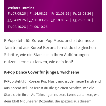
in
einem
Weitere Termine
neuen
Fr
,
07
.
08
.
26
Fr
,
14
.
08
.
26
Fr
,
21
.
08
.
26
Fr
,
28
.
08
.
26
Tab)
Fr
,
04
.
09
.
26
Fr
,
11
.
09
.
26
Fr
,
18
.
09
.
26
Fr
,
25
.
09
.
26
Fr
,
02
.
10
.
26
Fr
,
09
.
10
.
26
K-Pop steht für Korean Pop Music und ist der neue
Tanztrend aus Korea! Bei uns lernst du die gleichen
Schritte, wie die Stars sie in Ihren Aufführungen
nutzen. Lerne zu tanzen, wie dein Idol!
K-Pop Dance Cover für junge Erwachsene
K-Pop steht für Korean Pop Music und ist der neue Tanztrend
aus Korea! Bei uns lernst du die gleichen Schritte, wie die
Stars sie in Ihren Aufführungen nutzen. Lerne zu tanzen, wie
dein Idol! Mit unserer Dozentin, die speziell aus diesem