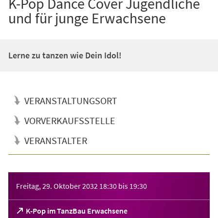
K-Pop Dance Cover Jugendliche
und für junge Erwachsene
Lerne zu tanzen wie Dein Idol!
VERANSTALTUNGSORT
VORVERKAUFSSTELLE
VERANSTALTER
Veranstaltungsinformationen
Freitag, 29. Oktober 2032
18:30
bis
19:30
(Öffnet
K-Pop im TanzBau Erwachsene