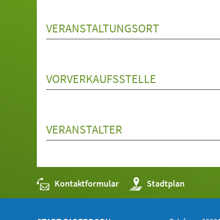
VERANSTALTUNGSORT
VORVERKAUFSSTELLE
VERANSTALTER
Kontaktformular
(Öffnet
Stadtplan
in
einem
neuen
Tab)