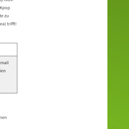
 Kpop
te zu
) trifft!
Email
ien
hnen