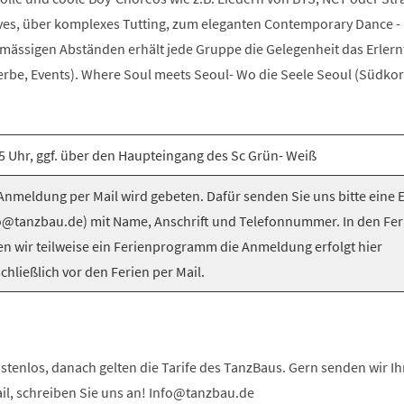
es, über komplexes Tutting, zum eleganten Contemporary Dance -
elmässigen Abständen erhält jede Gruppe die Gelegenheit das Erlern
be, Events). Where Soul meets Seoul- Wo die Seele Seoul (Südkorea
5 Uhr, ggf. über den Haupteingang des Sc Grün- Weiß
nmeldung per Mail wird gebeten. Dafür senden Sie uns bitte eine 
o@tanzbau.de) mit Name, Anschrift und Telefonnummer. In den Fer
en wir teilweise ein Ferienprogramm die Anmeldung erfolgt hier
chließlich vor den Ferien per Mail.
stenlos, danach gelten die Tarife des TanzBaus. Gern senden wir I
ail, schreiben Sie uns an! Info@tanzbau.de