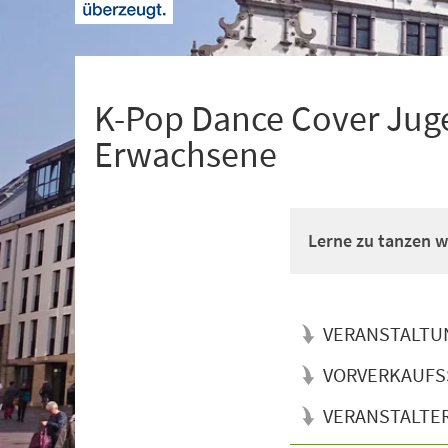
+
1
K-Pop Dance Cover Juge
Erwachsene
Lerne zu tanzen wi
VERANSTALTU
VORVERKAUFS
VERANSTALTE