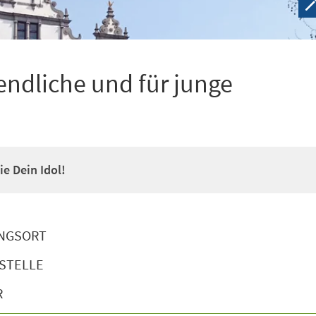
ndliche und für junge
e Dein Idol!
NGSORT
STELLE
R