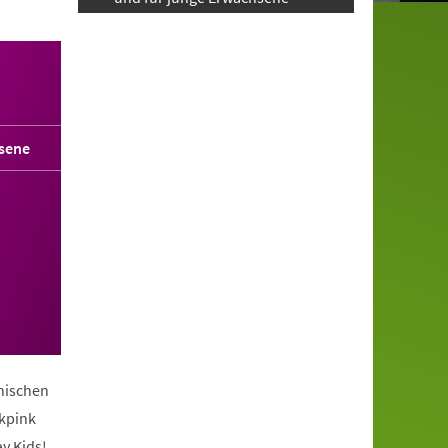
sene
anischen
ckpink
y Kids!