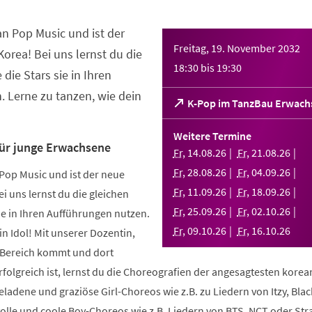
an Pop Music und ist der
Freitag, 19. November 2032
orea! Bei uns lernst du die
18:30
bis
19:30
 die Stars sie in Ihren
 Lerne zu tanzen, wie dein
(Öffnet
K-Pop im TanzBau Erwach
in
einem
Weitere Termine
neuen
für junge Erwachsene
Fr
,
14
.
08
.
26
Fr
,
21
.
08
.
26
Tab)
Fr
,
28
.
08
.
26
Fr
,
04
.
09
.
26
Pop Music und ist der neue
Fr
,
11
.
09
.
26
Fr
,
18
.
09
.
26
i uns lernst du die gleichen
Fr
,
25
.
09
.
26
Fr
,
02
.
10
.
26
sie in Ihren Aufführungen nutzen.
Fr
,
09
.
10
.
26
Fr
,
16
.
10
.
26
in Idol! Mit unserer Dozentin,
m Bereich kommt und dort
folgreich ist, lernst du die Choreografien der angesagtesten kore
geladene und graziöse Girl-Choreos wie z.B. zu Liedern von Itzy, Bla
volle und coole Boy-Choreos wie z.B. Liedern von BTS, NCT oder Stra