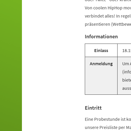
Von coolen HipHop mov
verbindet alles! In reg
präsentieren (Wettbewer
Informationen
Einlass
18.1
Anmeldung
Um A
(inf
biet
auss
Eintritt
Eine Probestunde ist ko
unsere Preisliste per M