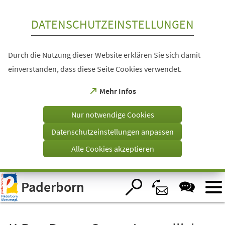
Inhalt anspringen
DATENSCHUTZEINSTELLUNGEN
Durch die Nutzung dieser Website erklären Sie sich damit
einverstanden, dass diese Seite Cookies verwendet.
(Öffnet
Mehr Infos
in
einem
Nur notwendige Cookies
neuen
Tab)
Datenschutzeinstellungen anpassen
Alle Cookies akzeptieren
Visuelle
Paderborn
Assistenzsoftware
öffnen.