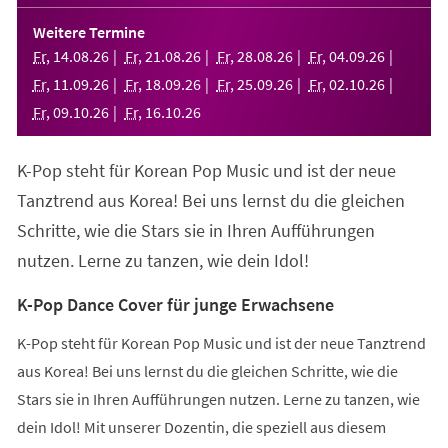
in
einem
Weitere Termine
neuen
Fr
,
14
.
08
.
26
Fr
,
21
.
08
.
26
Fr
,
28
.
08
.
26
Fr
,
04
.
09
.
26
Tab)
Fr
,
11
.
09
.
26
Fr
,
18
.
09
.
26
Fr
,
25
.
09
.
26
Fr
,
02
.
10
.
26
Fr
,
09
.
10
.
26
Fr
,
16
.
10
.
26
K-Pop steht für Korean Pop Music und ist der neue
Tanztrend aus Korea! Bei uns lernst du die gleichen
Schritte, wie die Stars sie in Ihren Aufführungen
nutzen. Lerne zu tanzen, wie dein Idol!
K-Pop Dance Cover für junge Erwachsene
K-Pop steht für Korean Pop Music und ist der neue Tanztrend
aus Korea! Bei uns lernst du die gleichen Schritte, wie die
Stars sie in Ihren Aufführungen nutzen. Lerne zu tanzen, wie
dein Idol! Mit unserer Dozentin, die speziell aus diesem