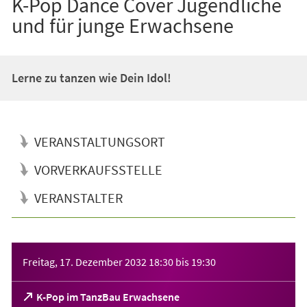
K-Pop Dance Cover Jugendliche
und für junge Erwachsene
Lerne zu tanzen wie Dein Idol!
VERANSTALTUNGSORT
VORVERKAUFSSTELLE
VERANSTALTER
Veranstaltungsinformationen
Freitag, 17. Dezember 2032
18:30
bis
19:30
(Öffnet
K-Pop im TanzBau Erwachsene